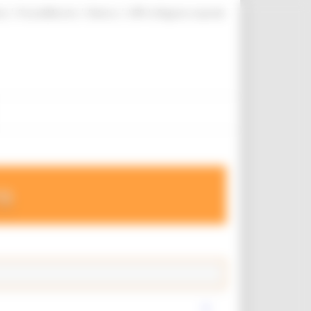
|
|
|
te
ProcediMarche
Rubrica
URP: la Regione risponde
ro