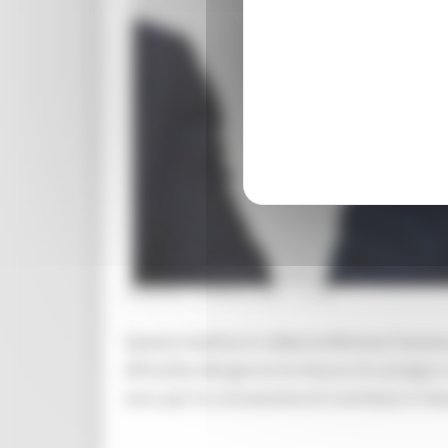
VENERDÌ 2 APRILE 2021 17:28
Questa mattina in videoconferenza l’assess
All’ordine del giorno le misure di sostegn
euro per la concessione di contributi in favo