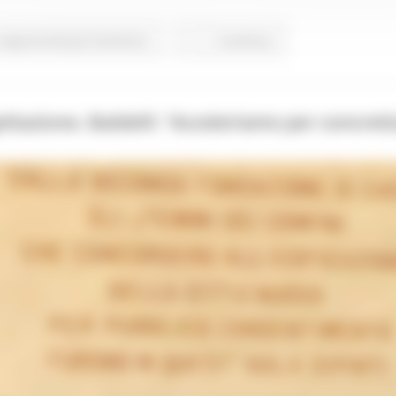
Opportunità per il territorio
Continua..
gettazione. Baldelli: “Acceleriamo per concreti