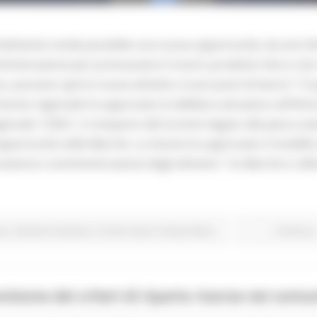
inalmente rende possibile una nuova opportunità, da anni fe
mministrazione per promuovere il nostro prodotto ittico e fa
nso, possano aprire nuove attività e nuovi posti di lavoro”. 
Giunta regionale ha approvato la delibera attuativa sull’itt
ionale 1/2021, il comparto del turismo legato alla pesca av
ortunità nelle Marche. La Giunta ha approvato il modello di
razione e somministrazione degli alimenti. “Le Marche si allin
no
Attività Produttive
Turismo Sport Tempo libero
Continua.
visione dei criteri di riparto risorse nei comu