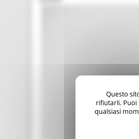
Questo sito
rifiutarli. Puo
qualsiasi mome