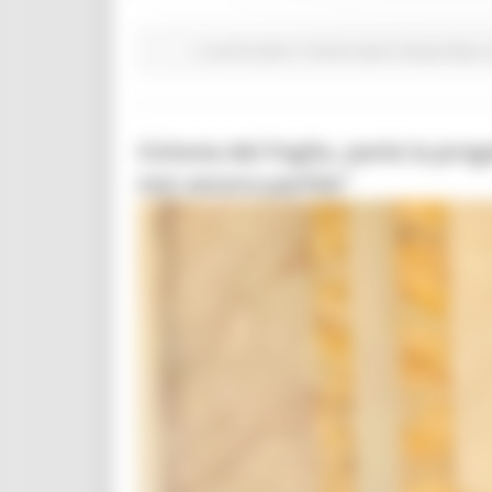
In primo piano
Turismo Sport Tempo libero
Ciclovia del Foglia, parte la pro
non ancora partite”