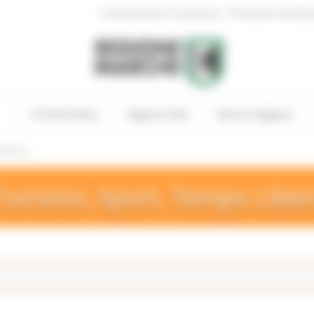
|
Amministrazione Trasparente
Profilo del committen
In Primo Piano
Regione Utile
Entra in Regione
 Eventi
Turismo, Sport, Tempo Libe