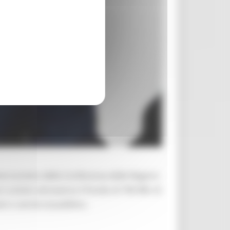
ne turismo della Conferenza delle Regioni.
ciistici attraverso il Fondo di 700 Mln di
ni o servizi al pubblico.