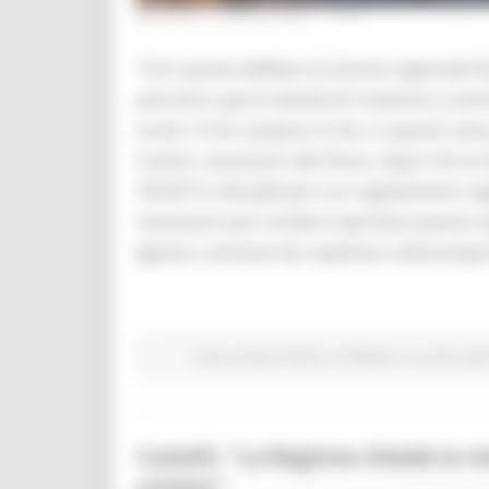
MARTEDÌ 6 APRILE 2021 14:13
“Con questa delibera la Giunta regionale f
potranno aprire attività di ricezione e so
turisti. Il mio auspicio è che, in questo se
Carloni, assessore alla Pesca, dopo che la 
33/2019 e disciplinato con regolamento reg
necessario per rendere operativa questa opp
igienico sanitarie da rispettare nella prepa
Pesca Acque Interne
Ambiente
In primo pia
Castelli: "La Regione chiede la re
sciistici"