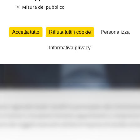
Misura del pubblico
Accetta tutto
Rifiuta tutti i cookie
Personalizza
Informativa privacy
ore regionale Guido Castelli ha partecipato alla Commissio
o ai Comuni a vocazione montana appartenenti a comprensori s
re dei soggetti esercenti attività di impresa di vendita di be