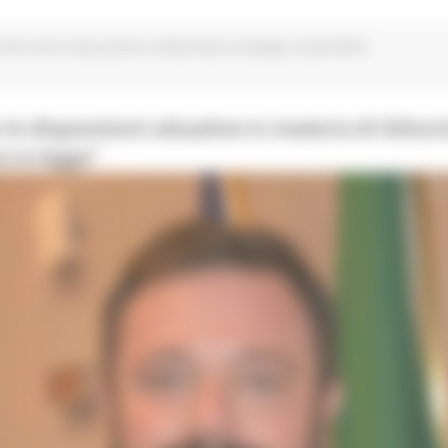
EA centri educazione ambientale strategia sostenibile
e disposizioni attuative in materia di ittitur
 la legge”