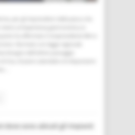
rma, per gli imprenditori della pesca che
r vivere un’esperienza gastronomica ai
È quanto ha affermato il vicepresidente Mirco
iturismo. Normato con legge regionale
eva bisogno dell’ultimo passaggio
 Scia, di piano aziendale e le disposizioni
e ...
.
ni dove sono ubicati gli impianti