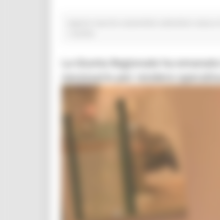
regione marche sostenibile settembre natura C
1 post(s)
La Giunta Regionale ha emanato l
necessario per rendere operativa