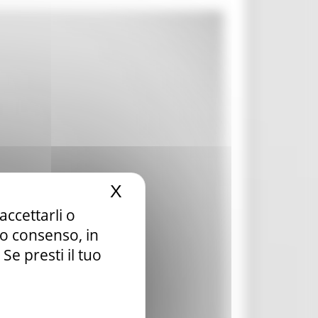
X
Nascondi il banner dei c
accettarli o
tuo consenso, in
e presti il tuo