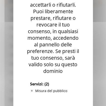
Energia
accettarli o rifiutarli.
Attestati di Prestazione Energetica - APE
Puoi liberamente
prestare, rifiutare o
Autorizzazioni energetiche
revocare il tuo
Bandi efficienza energetica e rinnovabili
consenso, in qualsiasi
momento, accedendo
Comunità energetiche
al pannello delle
Idrogeno
preferenze. Se presti il
Impianti termici
tuo consenso, sarà
valido solo su questo
Patto Europeo dei Sindaci
dominio
Piano Energetico Ambientale Regionale
Progetti Europei
Servizi:
(2)
Misura del pubblico
Certificazione energetico ambientale
Statistiche Energia