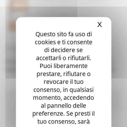
X
Nascond
Questo sito fa uso di
cookies e ti consente
DOMENICA 11 OTTOBRE 2020 18:00
di decidere se
accettarli o rifiutarli.
Il Servizio Sanità della Regione ha comunicato che
Puoi liberamente
nelle ultime 24 ore non sono stati notificati decessi.
prestare, rifiutare o
revocare il tuo
consenso, in qualsiasi
momento, accedendo
Coronavirus
In primo piano
Protezione
Civile
Salute
Sociale
al pannello delle
preferenze. Se presti il
Continua..
tuo consenso, sarà