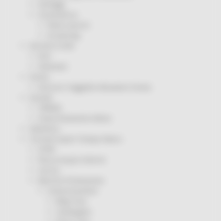
Sorteggi
Coronavirus
Piano vaccini
Screening
Servizio Civile
Enti
Volontari
Sisma
Annunci Soggetto Attuatore Sisma
Sociale
CRRDD
Invecchiamento Attivo
Statistica
Turismo Sport Tempo libero
ATIM
Pesca Acque Interne
Caccia
Marche Promozione
Comunicazione
Blog Tour
Campagne