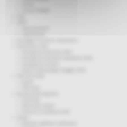
Servizi
Sociale PRIMM
ODS
ORPS
Appuntamenti
Segnalazioni
Paesaggio Territorio Urbanistica
Protezione Civile
Emergenza Alluvione 2022
Emergenza alluvione settembre 2024
Emergenza Ucraina
Eventi metereologici Maggio 2023
PSR 2014-2020
Eventi
PSR news
Ricostruzione Marche
Interviste
Storie dal cratere
Annunci in evidenza USR
Salute
Disturbi cognitivi e demenze