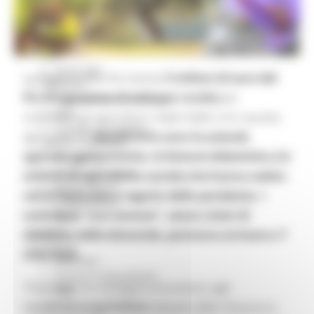
Missione 4
Missione 5
Missione 6
ZES
Eventi ZES
La Regione Marche stanzia
5 milioni di euro del
Ambiente
Psr (Programma di sviluppo rurale)
per
Cambiamenti climatici
REM
sostenere gli agricoltori colpiti dalla crisi causata
Sviluppo sostenibile
dal Covid-19.
Beneficiarie sono le aziende
Attività Produttive
agricole agrituristiche, le fattorie didattiche e le
Artigianato
Artigianato bandi
attività di agricoltura sociale che hanno subito
Attività Ittiche
cali di fatturato a seguito della pandemia. I
Cooperazione
contributi “una tantum”, senza criteri di
Storie
Avvisi
selezione delle domande, potranno arrivare a 7
Cultura
mila euro.
GTM 2021
Itinerari CulturaSmart
“Forniamo un sostegno economico agli
SBM
Edilizia Lavori Pubblici
imprenditori agricoli penalizzati dalle chiusure e