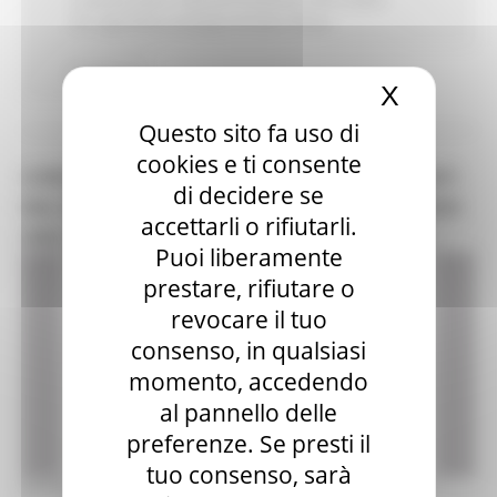
PA
Agricoltura Sviluppo Rurale e Pesca
Continua..
X
Nascond
Questo sito fa uso di
cookies e ti consente
CORONAVIRUS MARCHE: AGGIORNAMENTO DATI
di decidere se
DAL SERVIZIO SANITÀ - SITUAZIONE AL 02/12/2020
accettarli o rifiutarli.
ORE 12.00
Puoi liberamente
prestare, rifiutare o
revocare il tuo
consenso, in qualsiasi
momento, accedendo
al pannello delle
preferenze. Se presti il
tuo consenso, sarà
MERCOLEDÌ 2 DICEMBRE 2020 14:33