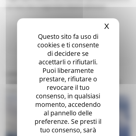
sei mesi che ci auguriamo diventi definitiva”.
X
Nascond
In primo piano
Infrastrutture e Trasporti
Questo sito fa uso di
cookies e ti consente
Continua..
di decidere se
accettarli o rifiutarli.
Puoi liberamente
CIPESS, VIA LIBERA AI 106 MILIONI, BUGARO:
prestare, rifiutare o
“RISORSE DECISIVE PER LE INFRASTRUTTURE
revocare il tuo
PORTUALI DEL MEDIO ADRIATICO”
consenso, in qualsiasi
momento, accedendo
al pannello delle
preferenze. Se presti il
tuo consenso, sarà