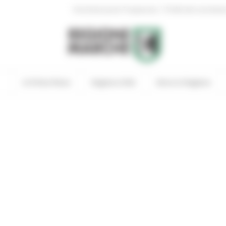
|
Amministrazione Trasparente
Profilo del committen
In Primo Piano
Regione Utile
Entra in Regione