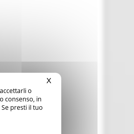
X
Nascondi il banner dei c
accettarli o
tuo consenso, in
e presti il tuo