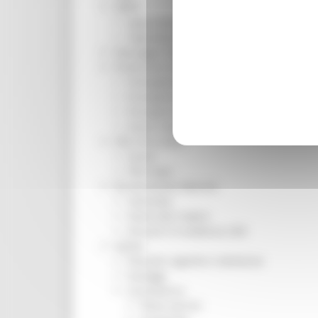
ORPS
Appuntamenti
Segnalazioni
Paesaggio Territorio Urbanistica
Protezione Civile
Emergenza Alluvione 2022
Emergenza alluvione settembre 2024
Emergenza Ucraina
Eventi metereologici Maggio 2023
PSR 2014-2020
Eventi
PSR news
Ricostruzione Marche
Interviste
Storie dal cratere
Annunci in evidenza USR
Salute
Disturbi cognitivi e demenze
Sorteggi
Coronavirus
Piano vaccini