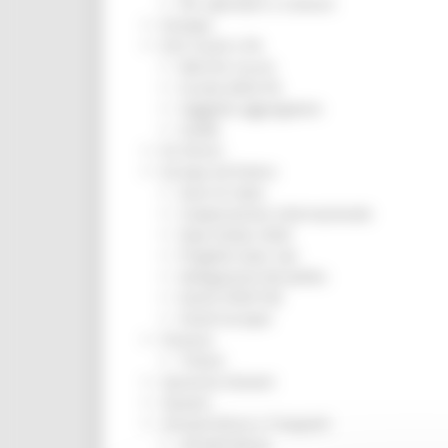
Per operatori e Comuni
Energia
Enti Locali e PA
Marche sicure
Scuola della PA
Soggetto aggregatore
SUAM
EU Direct
Europa ed Estero
Aiuti di stato
Cooperazione internazionale
Expo Dubai 2020
Progetto Gear Up!
Delegazione Bruxelles
Eventi FESR FSE
Fondi Europei
Finanze
Tributi
Garanzia Giovani
Giovani
Infrastrutture e Trasporti
Infrastrutture