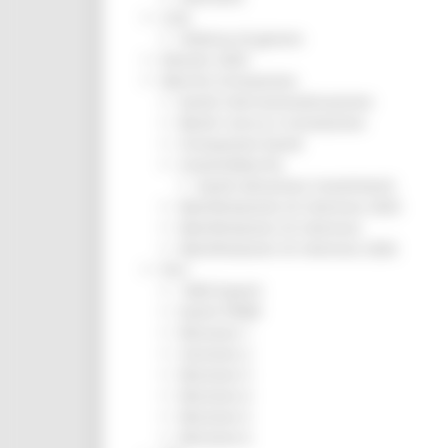
CUG
Violenza di genere
Elezioni 2025
Marche Innovazione
bandi internazionalizzazione
Bandi ricerca e innovazione
Innovazione bandi
InvestinMarche
bandi attrazione investimenti
Manifestazione di interesse 2025
Manifestazioni di interesse
Manifestazioni di interesse 2026
Pnrr
1000 Esperti
Eventi PNRR
Missione 1
missione 2
Missione 3
Missione 4
Missione 5
Missione 6