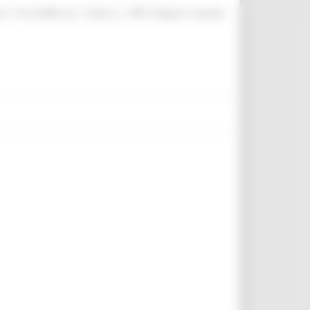
|
|
|
te
ProcediMarche
Rubrica
URP: la Regione risponde