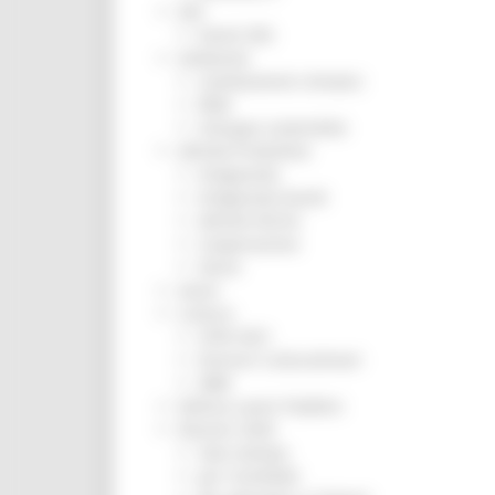
ZES
Eventi ZES
Ambiente
Cambiamenti climatici
REM
Sviluppo sostenibile
Attività Produttive
Artigianato
Artigianato bandi
Attività Ittiche
Cooperazione
Storie
Avvisi
Cultura
GTM 2021
Itinerari CulturaSmart
SBM
Edilizia Lavori Pubblici
Elezioni 2020
Sala stampa
per Candidati