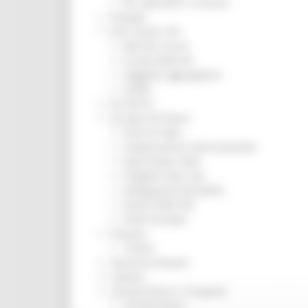
Per operatori e Comuni
Energia
Enti Locali e PA
Marche sicure
Scuola della PA
Soggetto aggregatore
SUAM
EU Direct
Europa ed Estero
Aiuti di stato
Cooperazione internazionale
Expo Dubai 2020
Progetto Gear Up!
Delegazione Bruxelles
Eventi FESR FSE
Fondi Europei
Finanze
Tributi
Garanzia Giovani
Giovani
Infrastrutture e Trasporti
Infrastrutture