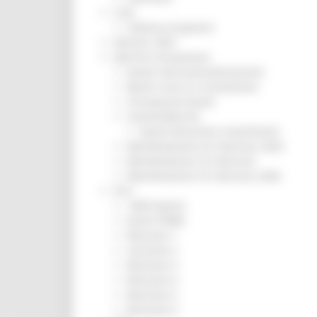
CUG
Violenza di genere
Elezioni 2025
Marche Innovazione
bandi internazionalizzazione
Bandi ricerca e innovazione
Innovazione bandi
InvestinMarche
bandi attrazione investimenti
Manifestazione di interesse 2025
Manifestazioni di interesse
Manifestazioni di interesse 2026
Pnrr
1000 Esperti
Eventi PNRR
Missione 1
missione 2
Missione 3
Missione 4
Missione 5
Missione 6