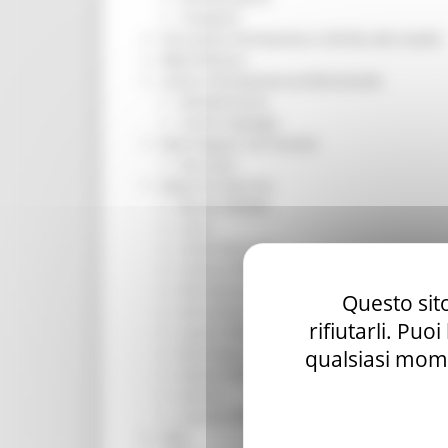
Trasporti
Istruzione Formazione e Diritto allo studio
l8perilfuturo
Lavoro Formazione professionale
Attività Eures
Centri Impiego
Marchigiani nel mondo
Racconti
Migranti Marche
Bandi PRIMM
Casa
Come fare per
Cultura PRIMM
Formazione professionale PRIMM
Questo sito
Istruzione PRIMM
rifiutarli. Puo
Lavoro PRIMM
Normativa PRIMM
qualsiasi mome
Salute PRIMM
Servizi
Sociale PRIMM
ODS