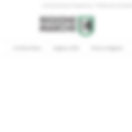
|
Amministrazione Trasparente
Profilo del committen
In Primo Piano
Regione Utile
Entra in Regione