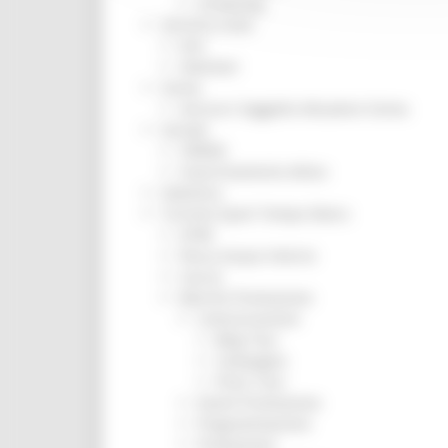
Screening
Servizio Civile
Enti
Volontari
Sisma
Annunci Soggetto Attuatore Sisma
Sociale
CRRDD
Invecchiamento Attivo
Statistica
Turismo Sport Tempo libero
ATIM
Pesca Acque Interne
Caccia
Marche Promozione
Comunicazione
Blog Tour
Campagne
Press Tour
Eventi Promozione
Programmazione
Promozione