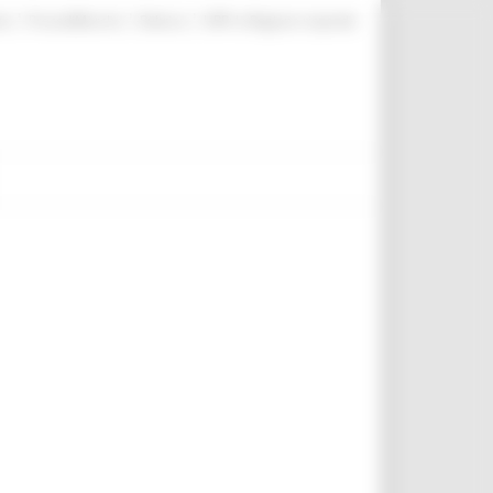
|
|
|
te
ProcediMarche
Rubrica
URP: la Regione risponde