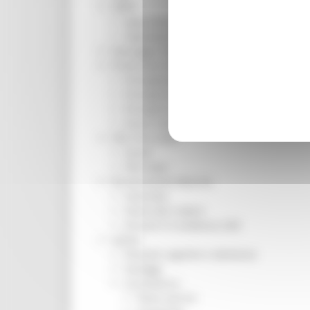
ORPS
Appuntamenti
Segnalazioni
Paesaggio Territorio Urbanistica
Protezione Civile
Emergenza Alluvione 2022
Emergenza alluvione settembre 2024
Emergenza Ucraina
Eventi metereologici Maggio 2023
PSR 2014-2020
Eventi
PSR news
Ricostruzione Marche
Interviste
Storie dal cratere
Annunci in evidenza USR
Salute
Disturbi cognitivi e demenze
Sorteggi
Coronavirus
Piano vaccini