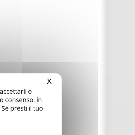
X
Nascondi il banner dei c
accettarli o
tuo consenso, in
e presti il tuo