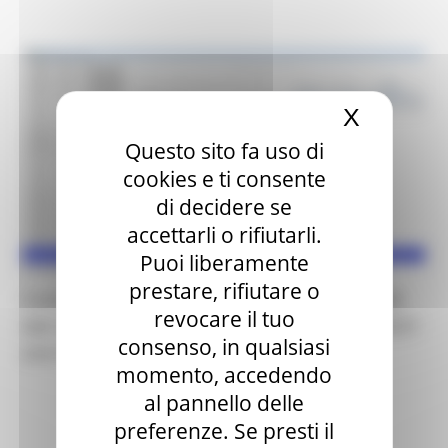
X
Nascond
Questo sito fa uso di
cookies e ti consente
di decidere se
accettarli o rifiutarli.
Puoi liberamente
SABATO 1 MAGGIO 2021 10:13
prestare, rifiutare o
Coronavirus Marche: aggiornamento dati
revocare il tuo
dal Servizio Sanità - situazione all'1/05/2021
consenso, in qualsiasi
ore 9.00
momento, accedendo
Coronavirus
In primo piano
Protezione
al pannello delle
Civile
Salute
Sociale
preferenze. Se presti il