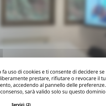
 fa uso di cookies e ti consente di decidere se 
i liberamente prestare, rifiutare o revocare il 
nto, accedendo al pannello delle preferenze. S
consenso, sarà valido solo su questo dominio
Servizi:
(2)