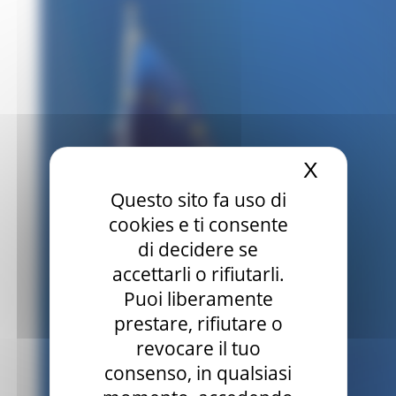
X
Nascond
Questo sito fa uso di
cookies e ti consente
di decidere se
accettarli o rifiutarli.
Puoi liberamente
prestare, rifiutare o
revocare il tuo
consenso, in qualsiasi