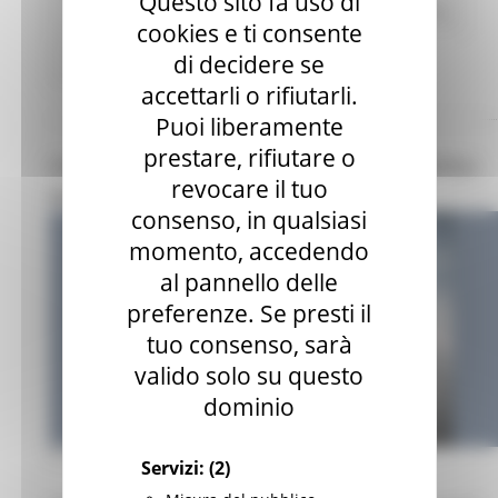
Questo sito fa uso di
EU Direct
Istruzione Formazione e Diritto allo studio
cookies e ti consente
di decidere se
Continua..
accettarli o rifiutarli.
Puoi liberamente
prestare, rifiutare o
CONCORSO PER GIORNALISTI LORENZO NATALI
revocare il tuo
MEDIA PRIZE 2022
consenso, in qualsiasi
momento, accedendo
al pannello delle
preferenze. Se presti il
tuo consenso, sarà
valido solo su questo
dominio
GIOVEDÌ 10 MARZO 2022 08:00
Servizi:
(2)