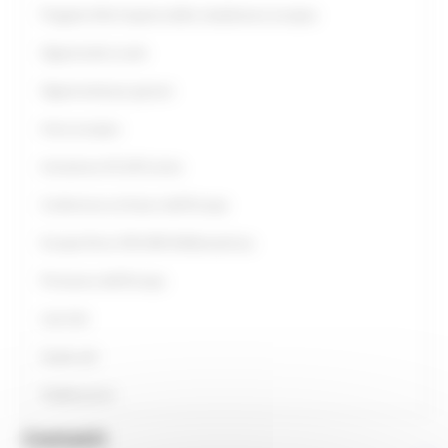
Progetto Alla Scoperta della cittadinanza europea
Opportunità scuole
Opportunità per giovani
Anno europeo
Assistenza UE all’Ucraina
Conferenza sul futuro dell'Europa
Europe Direct ON LINE #IoRestoaCasa
Primavera dell'Europa
Link Utili
Guide utili
Pubblicazioni
Contatti