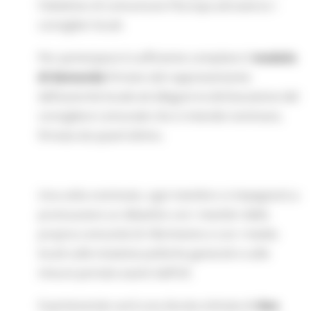
l’obiettivo di comunicare l’Europa attraverso i
consiglieri locali.
Per partecipare è sufficiente compilare il
modulo
di domanda
firmato dal rappresentante
dell’autorità locale ed allegare la dichiarazione del
consigliere comunale che si intende nominare,
firmata da quest’ultimo.
Una volta nominato, ogni membro si impegnerà a
promuovere un dibattito con i membri della
propria comunità di riferimento e con i media
locali sulle iniziative politiche generali e sulle
misure portate avanti dall’UE.
Il partenariato avrà una durata stimata di
due