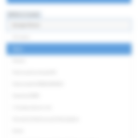
MENU & Contatti
Europe Direct
Chi siamo
News
Partner
Punti Locali territoriali ED
Punto locale EUROGUIDANCE
Antenna EURES
L' Europa intorno a me
Strumenti di Democrazia Partecipativa
Eventi