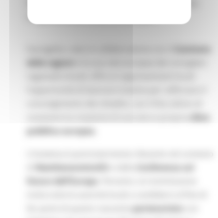
livello
territoriale
grazie ad un’inedita alleanza
tra
governance locale ed europea
.
Il progetto, nato in collaborazione con il
Comitato
delle regioni
e la sua rete europea dei consiglieri
regionali e locali, offre ai rappresentanti locali
l’opportunità di lavorare insieme per rafforzare il
coinvolgimento dei cittadini, con il fine ultimo di
sostenere la creazione di una vera e propria
sfera
pubblica europea.
L’iniziativa è particolarmente rilevante nel contesto
di
NextGenerationEU
e della
Conferenza sul
futuro dell'Europa
. Pertanto, la Commissione
invita tutte le autorità locali a candidarsi al fine di
far parte di questo nascente
partenariato
con