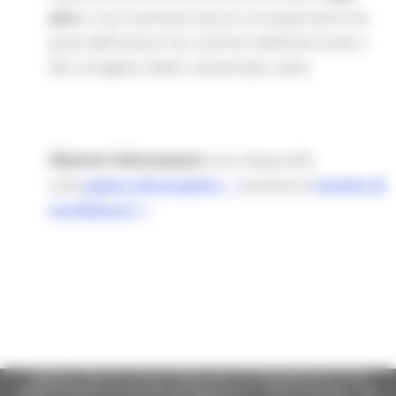
ann
i e non è prevista alcuna corresponsione da
parte dell’Unione nei confronti dell’ente locale o
del consigliere eletto nel periodo citato.
Ulteriori informazioni
sono disponibili
sulla
pagina del progetto
assieme al
modulo di
candidatura
.
Regione Marche Giunta Regionale (CF 80008630420 P.IVA
00481070423) via Gentile da Fabriano, 9 - 60125 Ancona - tel.