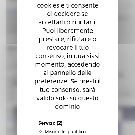
cookies e ti consente
Europe Direct Regione Marche
di decidere se
Direzione programmazione integrata risorse comunitarie e
accettarli o rifiutarli.
nazionali
Puoi liberamente
Settore Programmazione delle risorse comunitarie
prestare, rifiutare o
revocare il tuo
REGIONE MARCHE
consenso, in qualsiasi
Palazzo Leopardi
1° piano
momento, accedendo
Via Tiziano 44 – 60125 Ancona
MARTEDÌ 20 DICEMBRE 2022 11:29
al pannello delle
L’UE CELEBRA IL QUINTO ANNIVERSARIO DEL
preferenze. Se presti il
Telefono:
PILASTRO EUROPEO DEI DIRITTI SOCIALI
+390718063858
tuo consenso, sarà
+390736 352891
EU Direct
1 views
Torna alle news
valido solo su questo
+390735757414
dominio
Mail help desk, info e assistenza
europedirect@regione.marche.it
Servizi:
(2)
Orario di apertura:
Misura del pubblico