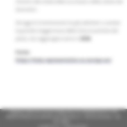
minimo alla tutela della sicurezza e della salute dei
lavoratori.
Ad oggi la Commissione ha già adottato o avviato
la grande maggioranza delle misure previste dal
piano, da raggiungere entro il
2030.
Fonte:
https://italy.representation.ec.europa.eu/
Regione Marche Giunta Regionale (CF 80008630420 P.IVA
00481070423) via Gentile da Fabriano, 9 - 60125 Ancona - tel.
071.8061
casella p.e.c. istituzionale :