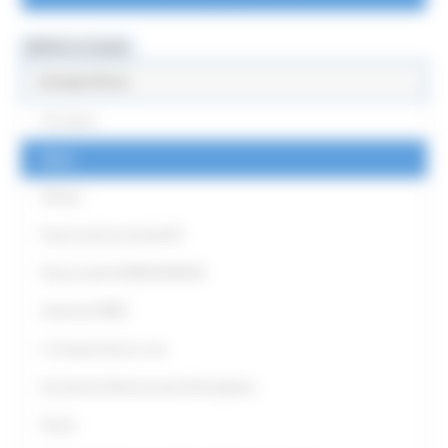
MENU & Contatti
Europe Direct
Chi siamo
News
Partner
Punti Locali territoriali ED
Punto locale EUROGUIDANCE
Antenna EURES
L' Europa intorno a me
Strumenti di Democrazia Partecipativa
Eventi