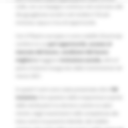
civile, con un impegno continuo nel contrasto alle
disuguaglianze sociali e nel rendere l'UE più
inclusiva, equa e ricca di opportunità.
Con il Pilastro europeo si sono stabiliti 20 principi
cardine tra cui
pari opportunità, accesso al
mercato del lavoro, condizioni del lavoro
migliori e
maggiore
inclusione sociale,
oltre al
piano d'azione inaugurato dalla Commissione nel
marzo 2021.
In questi 5 anni sono state presentate oltre
130
iniziative
che spaziano dalla trasparenza e parità
delle retribuzioni tra donne e uomini ai salari
minimi, dagli investimenti nelle competenze alla
lotta contro la povertà infantile, dal reddito