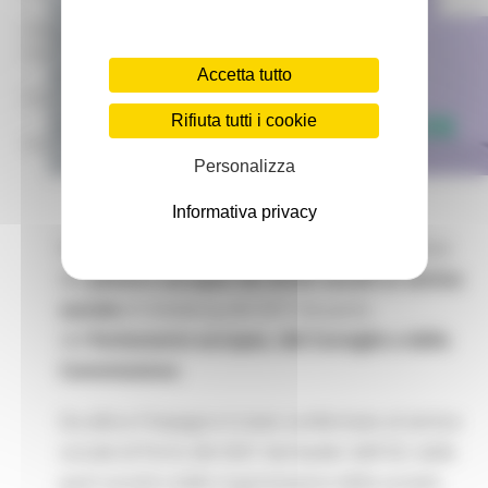
mar – gio 8.00-14.00
mar – gio 15.00-18.00
Accetta tutto
Chat on line:
Rifiuta tutti i cookie
mar - mer - gio 9.30-12.30
Personalizza
Informativa privacy
Sono trascorsi cinque anni dalla proclamazione
del
pilastro europeo dei diritti sociali al vertice
sociale
di Göteborg del 2017 da parte
del
Parlamento europeo, del Consiglio e della
Commissione
.
Da allora l'impegno è stato confermato al vertice
sociale di Porto del 2021 dai leader dell'UE, dalle
parti sociali e dalle organizzazioni della società