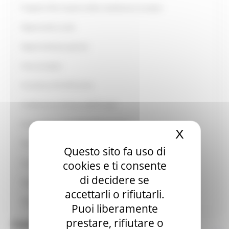
Progetto Alla Scoperta della cittadinanza europea
Opportunità scuole
Opportunità per giovani
Anno europeo
Assistenza UE all’Ucraina
Conferenza sul futuro dell'Europa
Europe Direct ON LINE #IoRestoaCasa
X
Nascond
Primavera dell'Europa
Questo sito fa uso di
Link Utili
cookies e ti consente
di decidere se
Guide utili
accettarli o rifiutarli.
Pubblicazioni
Puoi liberamente
prestare, rifiutare o
Contatti