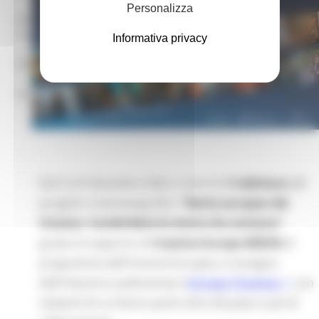
Personalizza
mar – gio 8.00-14.00
mar – gio 15.00-18.00
Informativa privacy
Chat on line:
mar - mer - gio 9.30-12.30
Dal 5 al 9 dicembre 2022, si terrà la
V edizione
del
progetto cinematografico
"Notte europea del
Cinema- Condividere le storie che amiamo"
grazie al supporto di
Creative Europe MEDIA
(il
programma dell'Unione Europea a sostegno
dell'industria audiovisiva) e
Europa Cinemas
(un
network di cui fanno parte oltre 40 paesi e più di