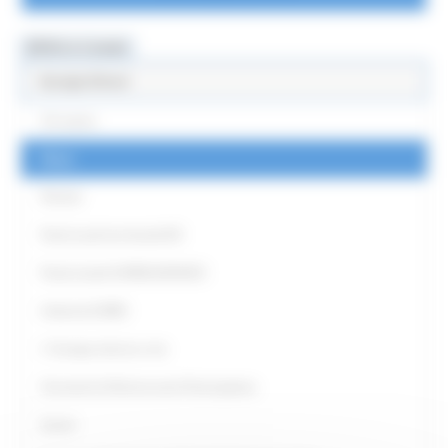
MENU & Contatti
Europe Direct
Chi siamo
News
Partner
Punti Locali territoriali ED
Punto locale EUROGUIDANCE
Antenna EURES
L' Europa intorno a me
Strumenti di Democrazia Partecipativa
Eventi