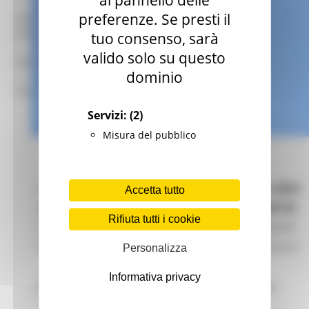
al pannello delle
preferenze. Se presti il
mar – gio 8.00-14.00
mar – gio 15.00-18.00
tuo consenso, sarà
valido solo su questo
Chat on line:
dominio
mar - mer - gio 9.30-12.30
Servizi:
(2)
Misura del pubblico
La Commissione Europea approva il
bilancio 2023
Accetta tutto
proposto dal
Parlamento e dal Consiglio dell'UE
.
Rifiuta tutti i cookie
L'accordo prevede impegni per quasi 187 miliardi
di euro e pagamenti per quasi 169 miliardi di euro.
Personalizza
Informativa privacy
Tra gli obiettivi principali dell'accordo ci sono: