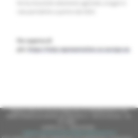
forma di prestiti altamente agevolati, erogati in
rate periodiche a partire dal 2023.
Per saperne di
più:
https://italy.representation.ec.europa.eu
Regione Marche Giunta Regionale (CF 80008630420 P.IVA
00481070423) via Gentile da Fabriano, 9 - 60125 Ancona - tel.
071.8061
casella p.e.c. istituzionale :
regione.marche.protocollogiunta@emarche.it