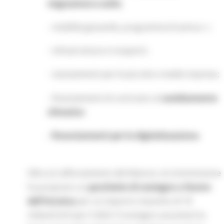
migrazione e asilo;
- mobilità giovanile, programma Erasmus +;
- infrastrutture e trasporti;
- stanziamenti per le piccole e medie imprese;
- finanziamenti di contrasto al
cambiamento
climatico
- finanziamenti per la digitalizzazione.
Oltre al rafforzamento del bilancio, la Commissione
ha proposto un
pacchetto di sostegno a favore
dell'Ucraina
per un importo massimo di 18
miliardi di € per il 2023. Il sostegno assumerà la