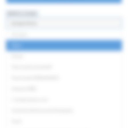
MENU & Contatti
Europe Direct
Chi siamo
News
Partner
Punti Locali territoriali ED
Punto locale EUROGUIDANCE
Antenna EURES
L' Europa intorno a me
Strumenti di Democrazia Partecipativa
Eventi