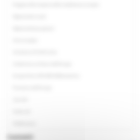
Progetto Alla Scoperta della cittadinanza europea
Opportunità scuole
Opportunità per giovani
Anno europeo
Assistenza UE all’Ucraina
Conferenza sul futuro dell'Europa
Europe Direct ON LINE #IoRestoaCasa
Primavera dell'Europa
Link Utili
Guide utili
Pubblicazioni
Contatti