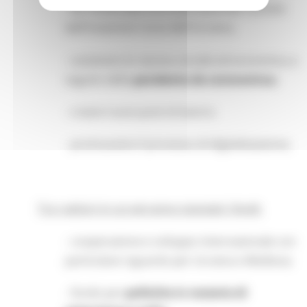
- far fronte alla crisi internazionale causata
dall'invasione russa dell'Ucraina;
- sostenere la ripresa sociale ed economica a
seguito della
pandemia da coronavirus;
- creare nuovi posti di lavoro;
- promuovere il processo di digitalizzazione;
Tra i settori in cui verranno stanziati i fondi:
- cooperazione e sviluppo internazionale con
particolare riguardo per Ucraina e Moldova;
- fondo per
politiche in materia di