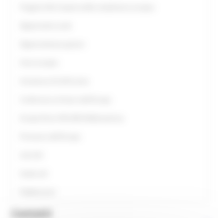
Progetto Alla Scoperta della cittadinanza europea
Opportunità scuole
Opportunità per giovani
Anno europeo
Assistenza UE all’Ucraina
Conferenza sul futuro dell'Europa
Europe Direct ON LINE #IoRestoaCasa
Primavera dell'Europa
Link Utili
Guide utili
Pubblicazioni
Contatti