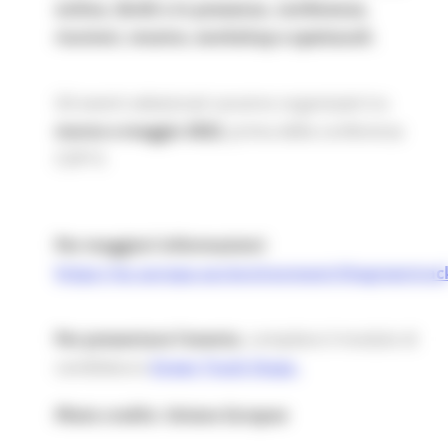
online, ibridi o in presenza, conferenze,
riunioni, mostre, workshop e spettacoli.
Gli eventi selezionati saranno organizzati tra
marzo e maggio 2022
, prima della conferenza
COP15
Per maggiori informazioni
:
https://ec.europa.eu/environment/thegreentrack
Per presentare l'evento
, compilare il modulo di
candidatura
Green Track Stops.
Photo credits: Unione Europea