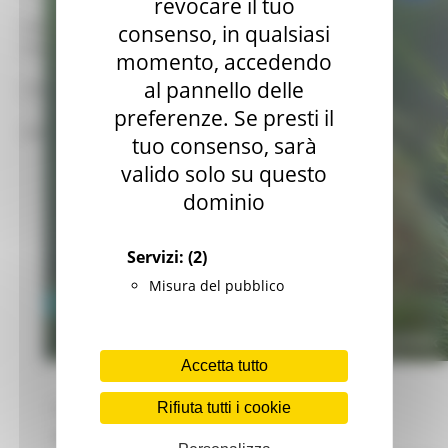
revocare il tuo
mar – gio 8.00-14.00
consenso, in qualsiasi
mar – gio 15.00-18.00
momento, accedendo
al pannello delle
Chat on line:
preferenze. Se presti il
mar - mer - gio 9.30-12.30
tuo consenso, sarà
valido solo su questo
dominio
Servizi:
(2)
Misura del pubblico
Accetta tutto
La
DG Environment
, la direzione generale
Rifiuta tutti i cookie
dell'Ambiente della Commissione europea,