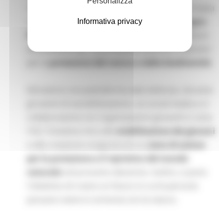
Personalizza
responsabile dell'area politica dell'Unione europea
in materia di ambiente, ha lanciato la
campagna
Informativa privacy
#TheGreenTrack
- campaign for youth on nature
and biodiversity - una iniziativa dedicata ai giovani
per la
protezione del natura e della biodiversità
.
Attraverso una piattaforma web dedicata, durante
gli eventi di sensibilizzazione, sui social media e in
collaborazione con organizzazioni giovanili in tutta
l'UE, l'iniziativa mira alla
mobilitazione dei giovani
e alla creazione congiunta di un p
iano di azione
per la protezione e il ripristino del mondo
naturale
nel prossimo decennio. Inoltre, si pone
l'obiettivo di creare un futuro in cui le persone
possano vivere in armonia con la natura.