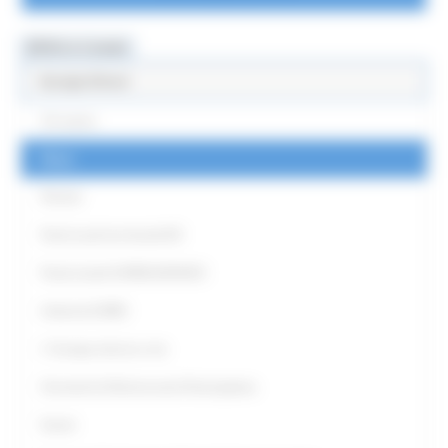
MENU & Contatti
Europe Direct
Chi siamo
News
Partner
Punti Locali territoriali ED
Punto locale EUROGUIDANCE
Antenna EURES
L' Europa intorno a me
Strumenti di Democrazia Partecipativa
Eventi