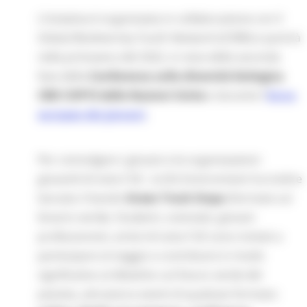
L’iniziativa è organizzata in collaborazione con il
Global Biodiversity Youth Network (GYBN) e partirà
nella primavera del 2022, in vista della seconda
fase della
Conferenza sulla diversità biologica
CBD COP15 delle Nazioni Unite
e durante l'
Anno
europeo dei giovani
.
Per coinvolgere i giovani e le organizzazioni
giovanili di tutta l'UE , la DG Environment ha inoltre
lanciato il bando
Green Track Stops
(Fermate sul
binario verde). Studenti, scienziati, giovani
professionisti, artisti di tutta l'UE sono invitati a
partecipare al viaggio e contribuire in modo
significativo al dibattito sul futuro verde del
pianeta, attraverso eventi di qualsiasi formato: