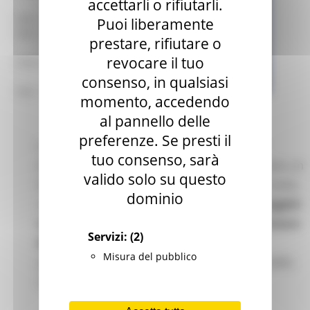
accettarli o rifiutarli.
mar – gio 8.00-14.00
Puoi liberamente
mar – gio 15.00-18.00
prestare, rifiutare o
revocare il tuo
Chat on line:
consenso, in qualsiasi
mar - mer - gio 9.30-12.30
momento, accedendo
al pannello delle
preferenze. Se presti il
La direzione generale per la Comunicazione
tuo consenso, sarà
(DGCOMM) del Parlamento europeo ha lanciato un
valido solo su questo
bando di concorso per agenzie di stampa e media
dominio
on line, finalizzato al
cofinanziamento di progetti
volti alla copertura della Conferenza sul Futuro
Servizi:
(2)
dell’Europa
e pensati per promuovere la
Misura del pubblico
partecipazione dei cittadini alla piattaforma della
Conferenza.