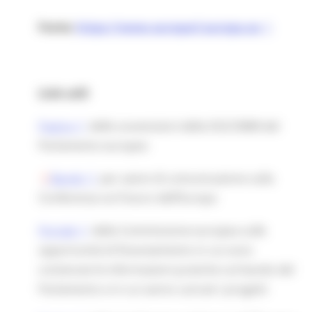
Fonte:
https://www.europarl.europa.eu
Link utili
Pagina
delle sovvenzioni della DGCOMM del
Parlamento europeo
Bando
per azioni di comunicazione sulla
Conferenza sul Futuro dell’Europa
Portale
della Commissione europea sulle
opportunità di finanziamento in cui sono
contenute le informazioni pratiche sul bando del
Parlamento e in cui vanno caricati i progetti