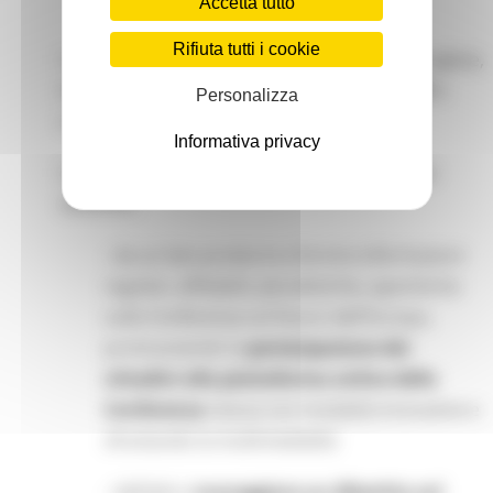
Accetta tutto
Rifiuta tutti i cookie
I progetti, da presentare preferibilmente in inglese,
dovrebbero iniziare il
primo novembre 2021
e
Personalizza
concludersi entro il
30 giugno 2022.
Informativa privacy
I progetti dovranno rispondere ad un duplice
obiettivo:
- da un lato produrre e fornire informazioni
regolari, affidabili, pluralistiche, apartitiche
sulla Conferenza sul futuro dell'Europa,
promuovendo la
partecipazione dei
cittadini alla piattaforma online della
Conferenza
stessa con modalità innovative e
sfruttando la multimedialità
- dall’altro i
ncoraggiare un dibattito sul