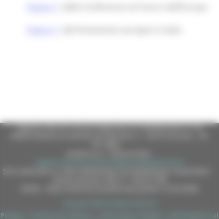
Pagina
della Conferenza sul Futuro dell’Europa
Pagina
del Parlamento europeo in Italia
Regione Marche Giunta Regionale (CF 80008630420 P.IVA
00481070423) via Gentile da Fabriano, 9 - 60125 Ancona - tel.
071.8061
casella p.e.c. istituzionale :
regione.marche.protocollogiunta@emarche.it
Sito realizzato su CMS DotNetNuke by DotNetNuke Corporation
Autorizzazione SIAE n° 1225/I/1298
DUNS - Data Universal Numbering System: 514216030
Copyright 2026 by Regione Marche
Privacy
|
Termini Di Utilizzo
|
Informativa TEAMS
|
Informativa sui