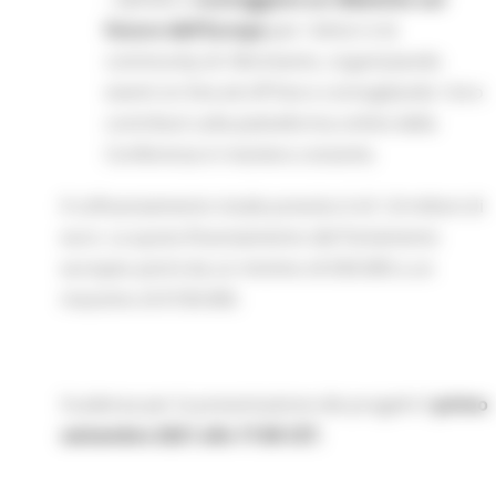
futuro dell'Europa
per i lettori e le
community di riferimento, organizzando
eventi on line ed off line e convogliando i loro
contributi sulla piattaforma online della
Conferenza in maniera costante.
Il cofinanziamento totale previsto è di 1,8 milioni di
euro. La quota finanziamento del Parlamento
europeo potrà da un minimo di €30.000 a un
massimo di €100.000.
Scadenza per la presentazione dei progetti il
primo
settembre 2021 alle 17:00 CET.