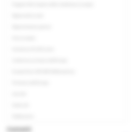
Progetto Alla Scoperta della cittadinanza europea
Opportunità scuole
Opportunità per giovani
Anno europeo
Assistenza UE all’Ucraina
Conferenza sul futuro dell'Europa
Europe Direct ON LINE #IoRestoaCasa
Primavera dell'Europa
Link Utili
Guide utili
Pubblicazioni
Contatti