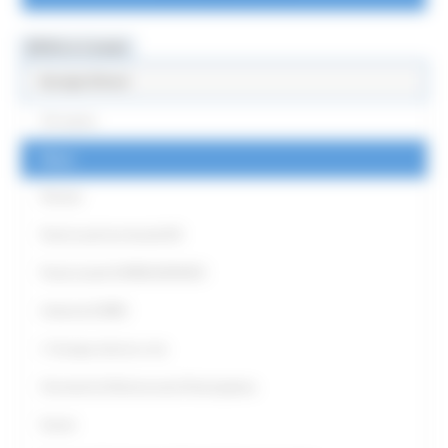
MENU & Contatti
Europe Direct
Chi siamo
News
Partner
Punti Locali territoriali ED
Punto locale EUROGUIDANCE
Antenna EURES
L' Europa intorno a me
Strumenti di Democrazia Partecipativa
Eventi