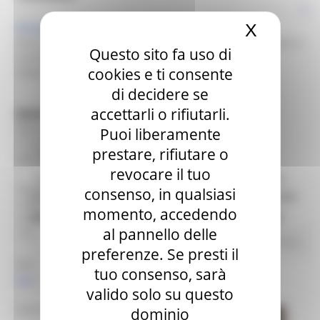
X
Nascond
Europe Direct Regione Marche
Direzione programmazione integrata risorse comunitarie e
Questo sito fa uso di
nazionali
cookies e ti consente
Settore Programmazione delle risorse comunitarie
di decidere se
accettarli o rifiutarli.
REGIONE MARCHE
Palazzo Leopardi
Puoi liberamente
1° piano
prestare, rifiutare o
Via Tiziano 44 – 60125 Ancona
GIOVEDÌ 18 FEBBRAIO 2021 08:00
revocare il tuo
"IL MARE IN BOCCA", LA CAMPAGNA DELLA
Telefono:
consenso, in qualsiasi
COMMISSIONE EUROPEA E GRANDI CHEF PER
+390718063858
momento, accedendo
INCORAGGIARE AL CONSUMO SOSTENIBILE
+390736 352891
al pannello delle
+390735757414
Pesca Acque Interne
EU Direct
Europa ed Estero
preferenze. Se presti il
Mail help desk, info e assistenza
tuo consenso, sarà
7 views
Torna alle news
europedirect@regione.marche.it
valido solo su questo
Orario di apertura:
dominio