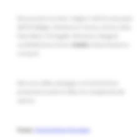
Nei prossimi tre mesi i migliori chef di nove paesi
dell'UE (Belgio, Danimarca, Francia, Grecia, Italia,
Paesi Bassi, Portogallo, Romania e Spagna)
condivideranno le loro
ricette
a base di pesce e
crostacei
Nel corso della campagna, la Commissione
presenterà anche le sfide e le complessità del
settore.
Fonte:
Commissione Europea