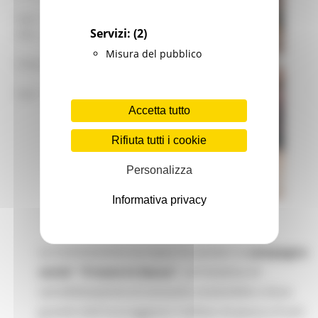
mar – gio 8.00-14.00
Servizi:
(2)
mar – gio 15.00-18.00
Misura del pubblico
Chat on line:
mar - mer - gio 9.30-12.30
Accetta tutto
Rifiuta tutti i cookie
Personalizza
Informativa privacy
La Commissione europea ha avviato la
campagna
social "Il mare in bocca"
, un'iniziativa di
sensibilizzazione al consumo sostenibile e dove
grandi chef incoraggiano l'utilizzo di pesce e frutti