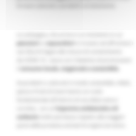
di mare catturati o prodotti correttamente.
La campagna, che arriva in un momento in cui
pescatori
e a
cquacoltori
si trovano ad affrontare i
vari blocchi legati alle misure di contenimento
da COVID-19, nasce con l'obiettivo di promuovere
il
consumo locale, stagionale e sostenibile.
Se prodotti o catturati in modo sostenibile, infatti,
pesce e frutti di mare hanno un ruolo
fondamentale all'interno di una dieta sana e
corretta, con un
'impronta ambientale e di
carbonio
molto più bassa rispetto alla maggior
parte delle proteine animali di origine terrestre.