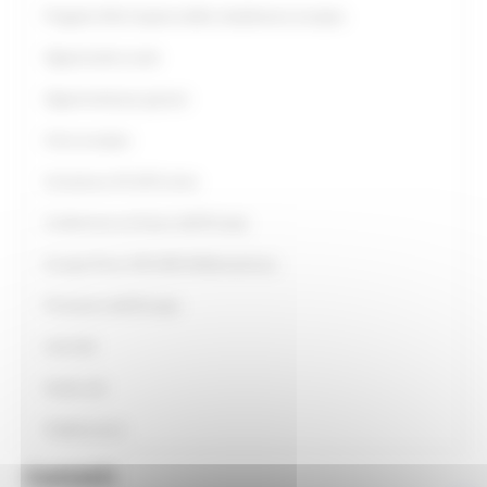
Progetto Alla Scoperta della cittadinanza europea
Opportunità scuole
Opportunità per giovani
Anno europeo
Assistenza UE all’Ucraina
Conferenza sul futuro dell'Europa
Europe Direct ON LINE #IoRestoaCasa
Primavera dell'Europa
Link Utili
Guide utili
Pubblicazioni
Contatti