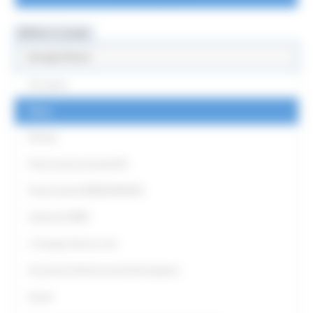
MENU & Contatti
Europe Direct
Chi siamo
News
Partner
Punti Locali territoriali ED
Punto locale EUROGUIDANCE
Antenna EURES
L' Europa intorno a me
Strumenti di Democrazia Partecipativa
Eventi