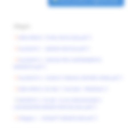
Allegati:
DDD APIM N. 78 DEL 08.05.2024.pdf
ALLEGATO 1 - BANDO EDICOLE.pdf
ALLEGATO 3 - DELEGA PER CONFERIMENTO
MANDATO.pdf
ALLEGATO 4 - ELENCO COMUNI CRATERE SISMA.pdf
DDD APIM N.102 DEL 17.06.2024 - PROROGA
DECRETO n 132 del 1-8-24 CONCESSIONE E
LIQUIDAZIONE BANDO EDICOLE.docx.pdf
Allegato 1 - SOGGETTI BENEFICIARI.pdf