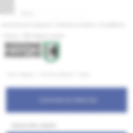
Pannello di gestione dei cookies
|
|
Amministrazione Trasparente
Profilo del committente
ProcediMarche
|
|
Rubrica
URP: la Regione risponde
/
/
Entra in Regione
Commercio Marche
Bandi
Commercio Marche
PORTALE PER I COMUNI