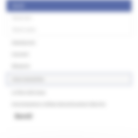
Bandi
Bandi attivi
Bandi scaduti
Assessorato
Contatti
Glossario
Aree tematiche
Le fiere del mese
Autorizzazione utilizzo denominazione Marche
Bandi