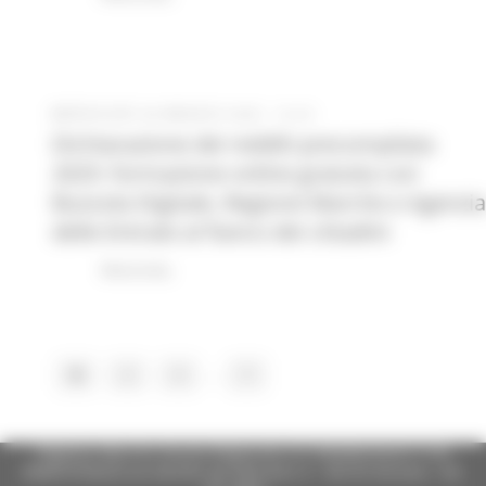
MERCOLEDÌ 28 MAGGIO 2025 12:44
Dichiarazione dei redditi precompilata
2025: formazione online gratuita con
Bussola Digitale, Regione Marche e Agenzia
delle Entrate al fianco dei cittadini
Macerata
...
1
2
3
7
Regione Marche Giunta Regionale (CF 80008630420 P.IVA
00481070423) via Gentile da Fabriano, 9 - 60125 Ancona - tel.