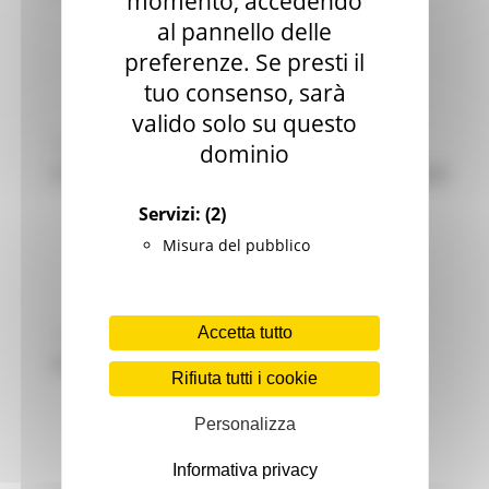
momento, accedendo
Macerata
al pannello delle
preferenze. Se presti il
tuo consenso, sarà
valido solo su questo
LUNEDÌ 9 MARZO 2026 10:16
dominio
CORSI DI ALFABETIZZAZIONE DIGITALE
Macerata
Servizi:
(2)
Misura del pubblico
Accetta tutto
LUNEDÌ 15 DICEMBRE 2025 12:29
CHIUSURA UFFICI
Rifiuta tutti i cookie
Macerata
Personalizza
Informativa privacy