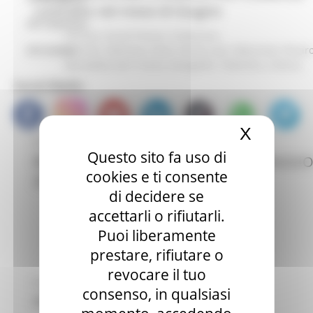
contratto nel mese di Giugno
CPI Tolentino
Ancona
Ascoli Piceno
Civitanova
Marche
Fabriano
Fano
Fermo
Jesi
Macerata
Pesar
CPI Urbino
Benedetto del Tronto
Senigallia
Tolentino
Urbino
Social Media
X
Nascond
MARTEDÌ 12 MAGGIO 2026 10:44
Questo sito fa uso di
RECRUITING DAY - UNIMC 19 E 20 MAGGI
cookies e ti consente
2026
di decidere se
Macerata
accettarli o rifiutarli.
Puoi liberamente
prestare, rifiutare o
revocare il tuo
MERCOLEDÌ 8 APRILE 2026 10:07
consenso, in qualsiasi
PROGETTO PURPLE 2.0