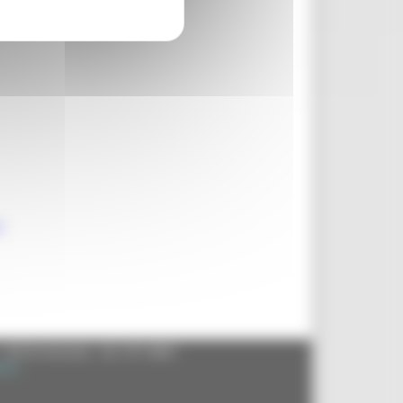
n
- 60125 Ancona - tel. 071.8061
.it