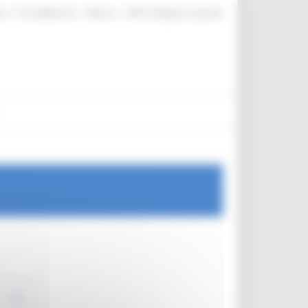
|
|
|
te
ProcediMarche
Rubrica
URP: la Regione risponde