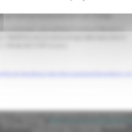
Servizio Personalizzato (PSP) sottoscritto dagli utenti.
 agli interessati da parte del Centro per l'Impiego.
nti sanzionatori, sono ammessi il ricorso al TAR entro il
 n. 104/2010 e s.m.i.) e ricorso al Capo dello Stato entro il
. 1199 del 24/11/1971 e s.m.i.).
no/Decreti decadenza stato disoccupazione/Decandenza_no
e (CF 80008630420 P.IVA 00481070423) via Gentile da Fabriano, 9 
ella p.e.c. istituzionale :
regione.marche.protocollogiunta@emarche
Sito realizzato su CMS DotNetNuke by DotNetNuke Corporation
Autorizzazione SIAE n° 1225/I/1298