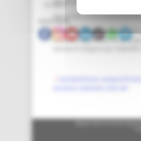
Marche, riportato in ciascun Patto di 
CPI Urbino
Nessun'altra comunicazione sarà data
Social Media
Si evidenzia che avverso i provvedime
termine di 60 giorni (art. 29 del D.Lgs
termine di 120 giorni (art. 9 del DPR n
/portals/0/Centri_impiego/CPI Fa
percettori_Settembre_2021.pdf
Regione Marche Giunta Regional
cas