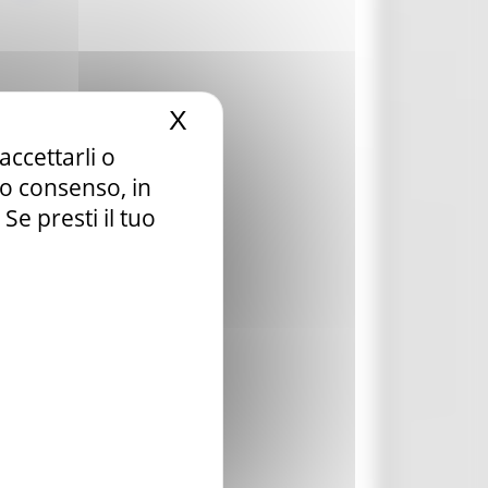
X
Nascondi il banner dei c
accettarli o
tuo consenso, in
e presti il tuo
e
enti
cc.)