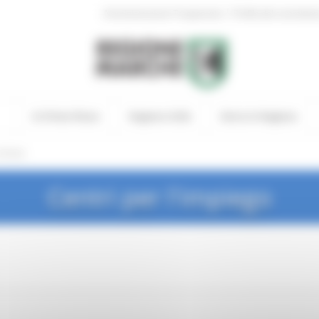
|
Amministrazione Trasparente
Profilo del committen
In Primo Piano
Regione Utile
Entra in Regione
rchivio
Centri per l'impiego