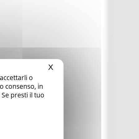
X
Nascondi il banner dei c
accettarli o
tuo consenso, in
e presti il tuo