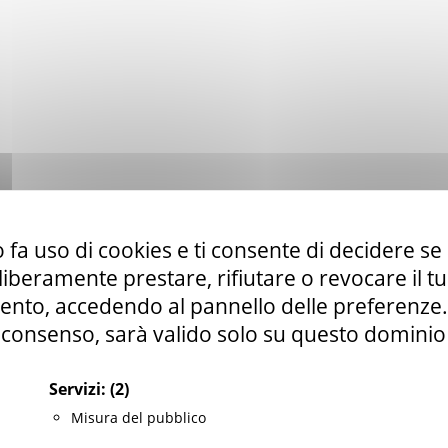
San Benedetto del Tronto se sei domiciliato o
 fa uso di cookies e ti consente di decidere se 
omuni:
i liberamente prestare, rifiutare o revocare il 
stignano, Cossignano, Cupra Marittima, Grottammare,
nto, accedendo al pannello delle preferenze. S
 Tronto, Montalto delle Marche, Montedinove,
consenso, sarà valido solo su questo dominio
done, Offida, Ripatransone, Rotella, San Benedetto
Servizi:
(2)
Misura del pubblico