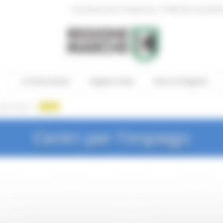
|
Amministrazione Trasparente
Profilo del committen
In Primo Piano
Regione Utile
Entra in Regione
/
del Tronto
recapiti
Centri per l'impiego