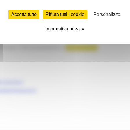
Accetta tutto
Rifiuta tutti i cookie
Personalizza
ffida AP
Informativa privacy
0.
 15.00 alle 17.00 esclusivamente su
appuntamento
.
e.marche.it
edetto@emarche.it