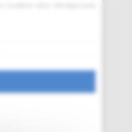
|
|
|
te
ProcediMarche
Rubrica
URP: la Regione risponde