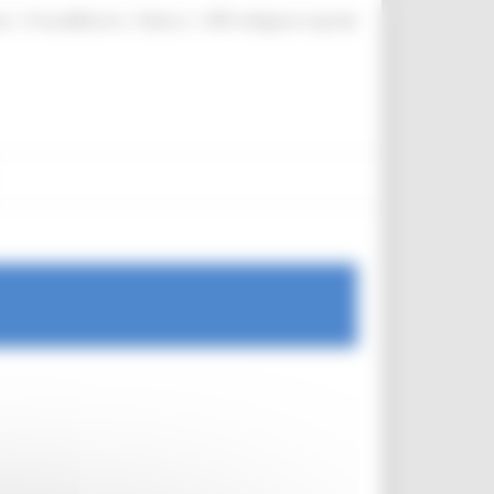
|
|
|
te
ProcediMarche
Rubrica
URP: la Regione risponde