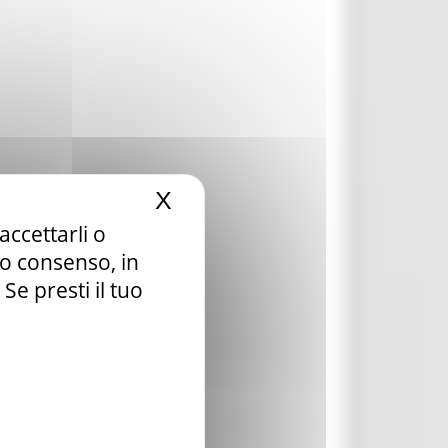
X
Nascondi il banner dei c
accettarli o
tuo consenso, in
e presti il tuo