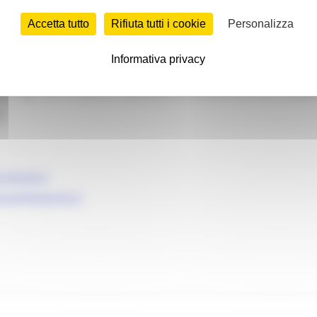
Accetta tutto
Rifiuta tutti i cookie
Personalizza
Informativa privacy
ni sugli orari di apertura telefonare al Centralino del Cpi di Ascoli
e
.marche.it
iceno@emarche.it