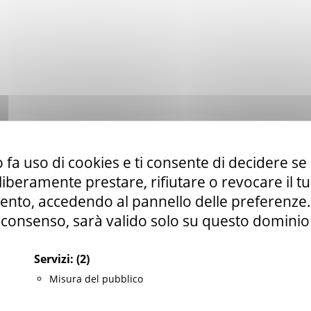
li Piceno se sei domiciliato o residente in uno di
 fa uso di cookies e ti consente di decidere se 
i liberamente prestare, rifiutare o revocare il 
l Tronto, Arquata del Tronto, Ascoli Piceno, Castel
nto, accedendo al pannello delle preferenze. S
 Tronto, Comunanza, Folignano, Force, Maltignano,
consenso, sarà valido solo su questo dominio
ano, Roccafluvione, Spinetoli, Venarotta.
Servizi:
(2)
Misura del pubblico