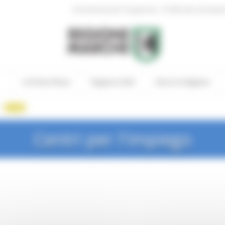
|
Amministrazione Trasparente
Profilo del committen
In Primo Piano
Regione Utile
Entra in Regione
/
recapiti
Centri per l'impiego