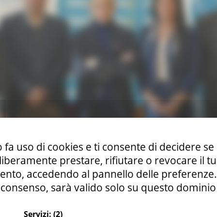
 fa uso di cookies e ti consente di decidere se 
i liberamente prestare, rifiutare o revocare il 
nto, accedendo al pannello delle preferenze. S
consenso, sarà valido solo su questo dominio
Servizi:
(2)