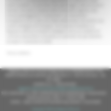
edifici pubblici, le pensiline dei parcheggi e altre strutture
idonee, nel pieno rispetto delle normative vigenti e dei
vincoli paesaggistici e urbanistici. La transizione
energetica non è solo una sfida ambientale, ma anche una
scelta strategica di sviluppo. Con questa iniziativa, la
Regione rafforza il proprio impegno verso un modello di
crescita sostenibile, innovativo e coerente con gli obiettivi
europei e nazionali al 2030.
Torna indietro
Regione Marche Giunta Regionale (CF 80008630420 P.IVA
00481070423) via Gentile da Fabriano, 9 - 60125 Ancona - tel.
071.8061
casella p.e.c. istituzionale :
regione.marche.protocollogiunta@emarche.it
Sito realizzato su CMS DotNetNuke by DotNetNuke Corporation
Autorizzazione SIAE n° 1225/I/1298
DUNS - Data Universal Numbering System: 514216030
Copyright 2026 by Regione Marche