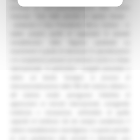
processi di internazionalizzazione delle nostre
imprese. “
Una delle priorità di questa Giunta
-
evidenzia il Vice Presidente Mirco Carloni -
è,
infatti, proprio quella di supportare le aziende
manifatturiere della Regione, puntando su
investimenti in grado di valorizzare le specializzazioni
e le competenze presenti sul territorio anche in chiave
internazionale. In particolare, i progetti presentati a
valere sul bando ‘Sostegno ai processi di
internazionalizzazione delle PMI del sistema abitare e
del sistema moda’, perseguono l’obiettivo di
approcciarsi ai mercati internazionali, coniugando
tradizione e innovazione, nell’ambito di quella
capacità di resilienza che da sempre caratterizza il
settore manifatturiero marchigiano. In questo periodo
di crisi pandemica tale priorità è diventata una