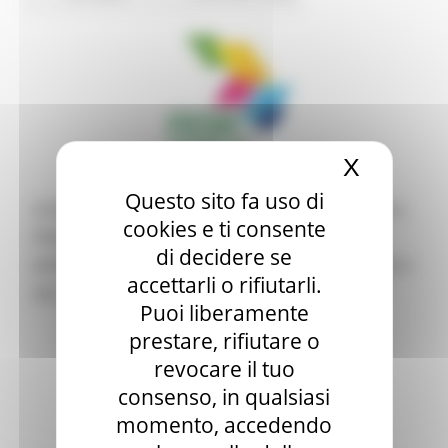
X
Nascond
Questo sito fa uso di
SCORRIMENTO DELLA GRADUATORIA DEDICATA A
cookies e ti consente
PROGETTI INTEGRATI DI INNOVAZIONE E
di decidere se
INTERNAZIONALIZZAZIONE DEL SISTEMA ABITARE E
accettarli o rifiutarli.
DEL SISTEMA MODA | Marche Innovazione
Puoi liberamente
prestare, rifiutare o
revocare il tuo
consenso, in qualsiasi
momento, accedendo