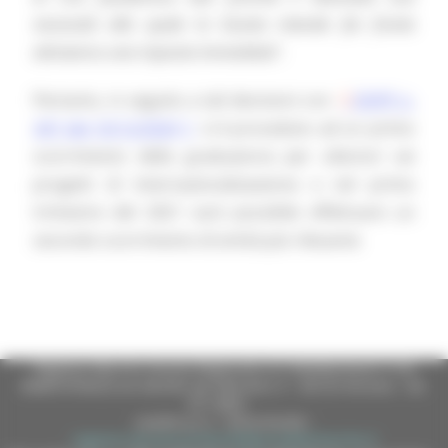
necessità alla quale la Giunta intende far fronte
attraverso una risposta immediata
”.
Pertanto, in seguito a tali decisioni con
DDPF n.
347 del 10/12/2020
si è proceduto ad un primo
scorrimento della graduatoria per ulteriori sei
progetti di internazionalizzazione e nel primo
trimestre del 2021 sarà possibile effettuare un
secondo scorrimento di entità più rilevante
Regione Marche Giunta Regionale (CF 80008630420 P.IVA
00481070423) via Gentile da Fabriano, 9 - 60125 Ancona - tel.
071.8061
casella p.e.c. istituzionale :
regione.marche.protocollogiunta@emarche.it