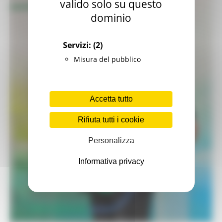
valido solo su questo
dominio
Servizi:
(2)
Misura del pubblico
Accetta tutto
Rifiuta tutti i cookie
Personalizza
Informativa privacy