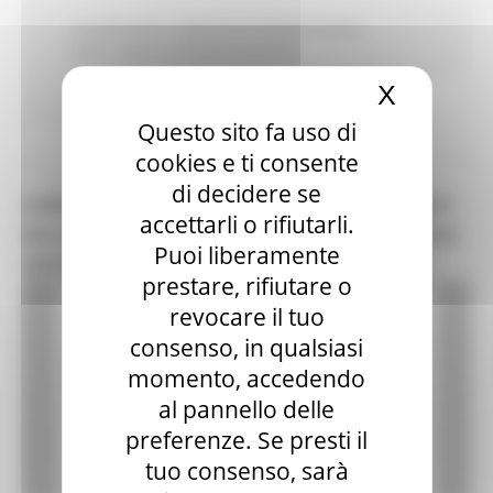
In primo piano
Agricoltura Sviluppo Rurale e
Pesca
Opportunità per il territorio
X
Nascond
Continua..
Questo sito fa uso di
cookies e ti consente
di decidere se
CORONAVIRUS MARCHE: AGGIORNAMENTO DATI
accettarli o rifiutarli.
DAL SERVIZIO SANITÀ - SITUAZIONE AL 21/10/2020
Puoi liberamente
ORE 9.00
prestare, rifiutare o
revocare il tuo
consenso, in qualsiasi
momento, accedendo
al pannello delle
preferenze. Se presti il
tuo consenso, sarà