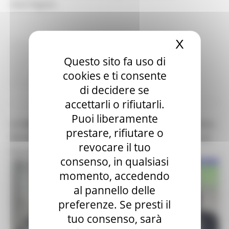
marchigiani.
X
Nascond
Comunicati stampa
In primo piano
Salute
Questo sito fa uso di
cookies e ti consente
Continua..
di decidere se
accettarli o rifiutarli.
Puoi liberamente
LE MARCHE ALL'ONU CON LA VOLUNTARY LOCAL
prestare, rifiutare o
REVIEW: PRESENTATO A NEW YORK IL MODELLO
revocare il tuo
REGIONALE PER LO SVILUPPO SOSTENIBILE
consenso, in qualsiasi
momento, accedendo
al pannello delle
preferenze. Se presti il
tuo consenso, sarà