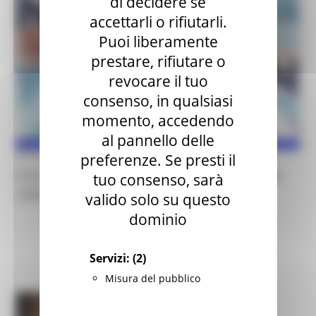
di decidere se
accettarli o rifiutarli.
Puoi liberamente
prestare, rifiutare o
revocare il tuo
consenso, in qualsiasi
momento, accedendo
al pannello delle
preferenze. Se presti il
VENERDÌ 2 OTTOBRE 2020 12:15
Coronavirus e povertà minorile- Save the
tuo consenso, sarà
children
valido solo su questo
dominio
ORPS
Servizi:
(2)
Misura del pubblico