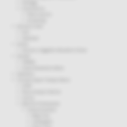
Sorteggi
Coronavirus
Piano vaccini
Screening
Servizio Civile
Enti
Volontari
Sisma
Annunci Soggetto Attuatore Sisma
Sociale
CRRDD
Invecchiamento Attivo
Statistica
Turismo Sport Tempo libero
ATIM
Pesca Acque Interne
Caccia
Marche Promozione
Comunicazione
Blog Tour
Campagne