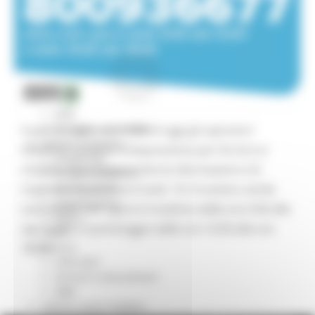
Missione 4
Missione 5
Missione 6
ZES
Eventi ZES
Ambiente
Cambiamenti climatici
REM
Sviluppo sostenibile
A partire dalle ore 14.00 di oggi gli operatori
Attività Produttive
telefonici saranno a disposizione per fornire ai
Artigianato
cittadini marchigiani tutte le informazioni e le
Artigianato bandi
Attività Ittiche
risposte ai quesiti sul Covid -19. Il numero verde
Cooperazione
sarà attivo tutti i giorni il mattino dalle ore 9.00 alle
Storie
ore 13.00 e il pomeriggio dalle ore 14.00 alle ore
Avvisi
Cultura
18.00.
GTM 2021
Itinerari CulturaSmart
SBM
Edilizia Lavori Pubblici