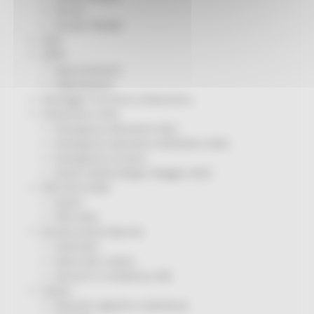
Servizi
Sociale PRIMM
ODS
ORPS
Appuntamenti
Segnalazioni
Paesaggio Territorio Urbanistica
Protezione Civile
Emergenza Alluvione 2022
Emergenza alluvione settembre 2024
Emergenza Ucraina
Eventi metereologici Maggio 2023
PSR 2014-2020
Eventi
PSR news
Ricostruzione Marche
Interviste
Storie dal cratere
Annunci in evidenza USR
Salute
Disturbi cognitivi e demenze