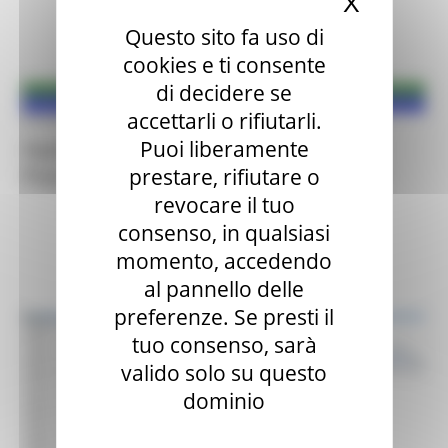
X
Nascond
Questo sito fa uso di
cookies e ti consente
di decidere se
accettarli o rifiutarli.
VENERDÌ 23 APRILE 2021 11:07
Puoi liberamente
Approvato dall'Assemblea Legislativa il
Piano triennale della Cultura 2021/2023
prestare, rifiutare o
revocare il tuo
Cultura
Opportunità per il territorio
consenso, in qualsiasi
momento, accedendo
al pannello delle
preferenze. Se presti il
tuo consenso, sarà
valido solo su questo
dominio