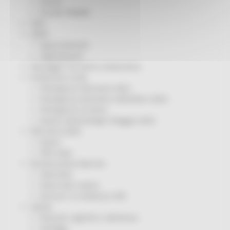
Servizi
Sociale PRIMM
ODS
ORPS
Appuntamenti
Segnalazioni
Paesaggio Territorio Urbanistica
Protezione Civile
Emergenza Alluvione 2022
Emergenza alluvione settembre 2024
Emergenza Ucraina
Eventi metereologici Maggio 2023
PSR 2014-2020
Eventi
PSR news
Ricostruzione Marche
Interviste
Storie dal cratere
Annunci in evidenza USR
Salute
Disturbi cognitivi e demenze
Sorteggi