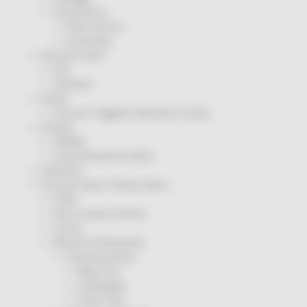
Coronavirus
Piano vaccini
Screening
Servizio Civile
Enti
Volontari
Sisma
Annunci Soggetto Attuatore Sisma
Sociale
CRRDD
Invecchiamento Attivo
Statistica
Turismo Sport Tempo libero
ATIM
Pesca Acque Interne
Caccia
Marche Promozione
Comunicazione
Blog Tour
Campagne
Press Tour