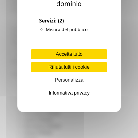
dominio
Giovani
Infrastrutture e Trasporti
Infrastrutture
Servizi:
(2)
Trasporti
Istruzione Formazione e Diritto allo studio
Misura del pubblico
l8perilfuturo
Lavoro Formazione professionale
Attività Eures
Accetta tutto
Centri Impiego
Marchigiani nel mondo
Rifiuta tutti i cookie
Racconti
Migranti Marche
Personalizza
Bandi PRIMM
Casa
Informativa privacy
Come fare per
Cultura PRIMM
Formazione professionale PRIMM
Istruzione PRIMM
Lavoro PRIMM
Normativa PRIMM
Salute PRIMM