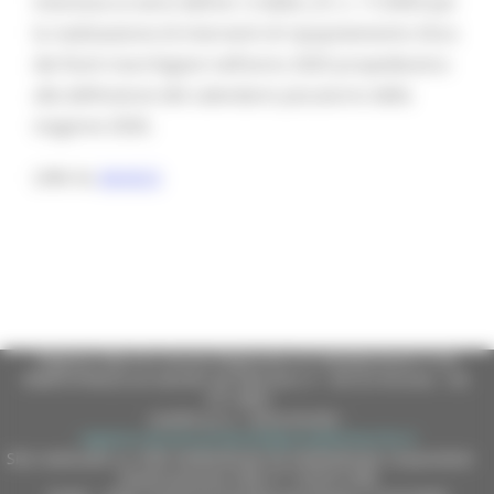
interesse ai sensi dell’art. 6 della L.R. n. 11/2003 per
la realizzazione di interventi di ripopolamento ittico
dei fiumi marchigiani nell’anno 2025 propedeutico
alla definizione del calendario piscatorio della
stagione 2026.
LINK AL
BANDO
Regione Marche Giunta Regionale (CF 80008630420 P.IVA
00481070423) via Gentile da Fabriano, 9 - 60125 Ancona - tel.
071.8061
casella p.e.c. istituzionale :
regione.marche.protocollogiunta@emarche.it
Sito realizzato su CMS DotNetNuke by DotNetNuke Corporation
Autorizzazione SIAE n° 1225/I/1298