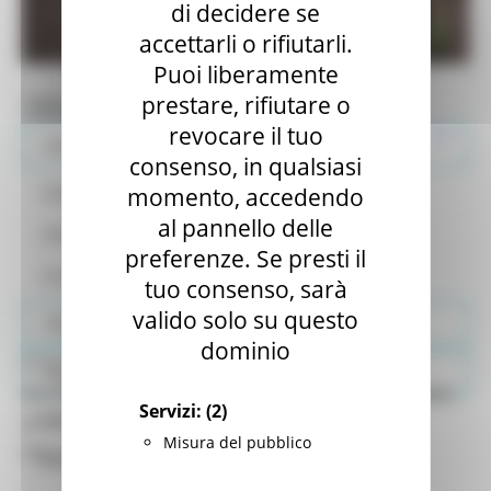
di decidere se
accettarli o rifiutarli.
Puoi liberamente
prestare, rifiutare o
MENU & Contatti
revocare il tuo
MODULISTICA
consenso, in qualsiasi
momento, accedendo
CALENDARIO PISCATORIO
al pannello delle
CARTA ITTICA
preferenze. Se presti il
CLASSIFICAZIONE ACQUE
tuo consenso, sarà
valido solo su questo
TESSERINO SEGNA CATTURE
dominio
MERCOLEDÌ 10 SETTEMBRE 2025 10:28
PESCA NO KILL
AVVISO MANIFESTAZIONE DI INTERESSE: SEMINE -
Servizi:
(2)
ATTIVITA’ AGONISTICHE E CAMPI GARA
ATTIVITÀ PROPEDEUTICA ALLA STAGIONE
Misura del pubblico
PISCATORIA 2026
RIFERIMENTI LEGISLATIVI