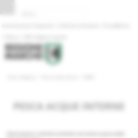
Pannello di gestione dei cookies
|
|
Amministrazione Trasparente
Profilo del committente
ProcediMarche
|
|
Rubrica
URP: la Regione risponde
/
/
Entra in Regione
Pesca Acque Interne
NEWS
PESCA ACQUE INTERNE
Informazioni e attività turistiche nel settore pesca della