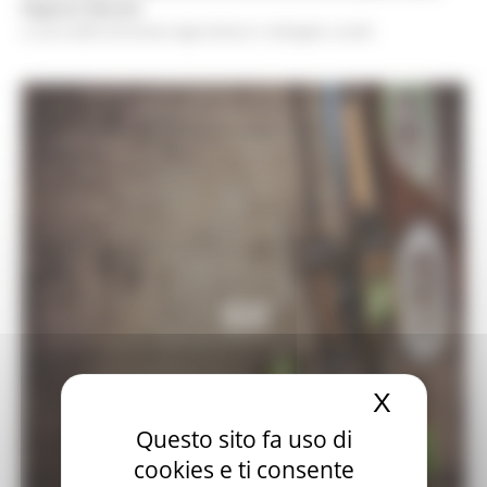
Regione Marche
a cura della Direzione Agricoltura e Sviluppo rurale
X
Nascond
Questo sito fa uso di
cookies e ti consente