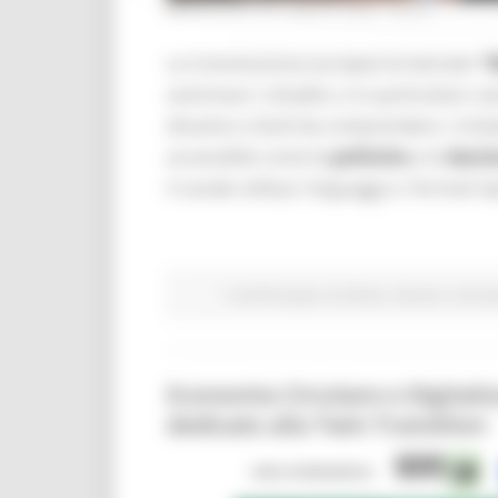
MERCOLEDÌ 29 LUGLIO 2026 08:00
La Commissione europea ha lanciato
“
avvicinare i cittadini, e in particolare i
dinamici e facili da comprendere. L’iniz
accessibile come le
politiche
e le
decis
il canale utilizza i linguaggi e i formati ti
Fondi Europei
EU Direct
Giovani
Istruzi
Economia Circolare e Digitali
dedicato alla Twin Transition