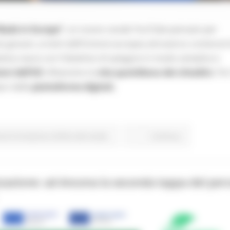
Made in Europe”
, un nuovo canale YouTube pensato per
 più giovani, ai temi dell’Unione europea attraverso contenuti 
iativa nasce con l’obiettivo di spiegare in modo semplice e
ioni dell’UE
influenzino la
vita quotidiana dei cittadini.
Per
pici delle
piattaforme digitali,
one Formazione e Diritto allo studio
Continua..
zzazione: ad Ancona la seconda tappa del per