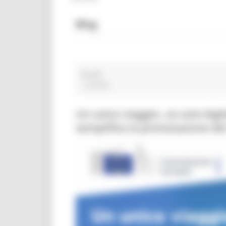
Blog
Borghi
1 post(s)
Un unico viaggio, un solo big
semplifica la prenotazione dei