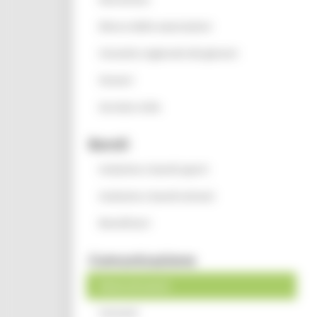
Elenco delle associazioni
Consulta regionale dei giovani
Oratori
Servizio civile
Bandi
Iniziative e bandi aperti
Iniziative e bandi attivati
Beneficiari
Comunicazione
News ed eventi
Contatti