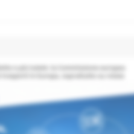
lietto e più tutele: la Commissione europea
 trasporti in Europa, soprattutto su rotaia