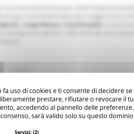
o una nuova serie di misure per rendere finalmente possibi
tta Europa. Le tre iniziative approvate a maggio mirano a fac
egionali
, a
lunga distanza
e
transfrontalieri
, con particol
e coinvolgono più operatori, rafforzando allo stesso tempo
itinerario.
Continua..
 fa uso di cookies e ti consente di decidere se 
anale YouTube della Commissione europea par
i liberamente prestare, rifiutare o revocare il 
nto, accedendo al pannello delle preferenze. S
consenso, sarà valido solo su questo dominio
Servizi:
(2)