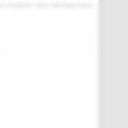
|
|
|
te
ProcediMarche
Rubrica
URP: la Regione risponde