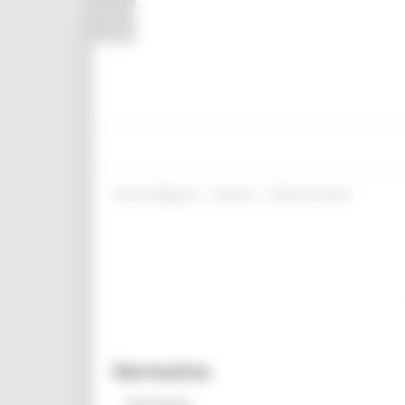
Pannello di gestione dei cookies
/
/
Entra in Regione
Giovani
News ed eventi
Normativa
Normativa