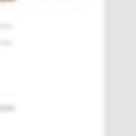
brevi,
 farlo,
corso