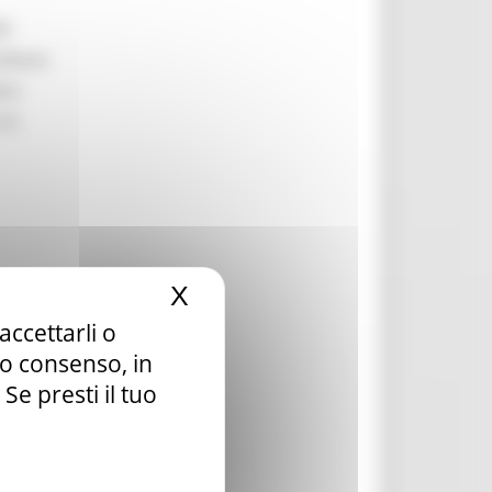
li
ilitare
are
 la
X
Nascondi il banner dei c
accettarli o
la ai
tuo consenso, in
e presti il tuo