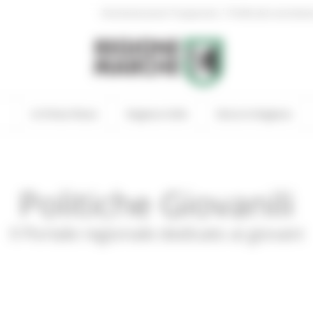
|
Amministrazione Trasparente
Profilo del committen
In Primo Piano
Regione Utile
Entra in Regione
Politiche Giovanili
Il Portale regionale dedicato ai giovani