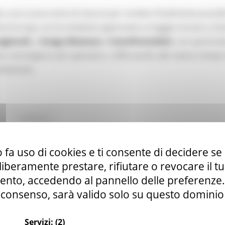
o una nuova serie di misure per rendere finalmente possibi
tta Europa. Le tre iniziative approvate a maggio mirano a fac
egionali
, a
lunga distanza
e
transfrontalieri
, con particol
e coinvolgono più operatori, rafforzando allo stesso tempo
itinerario.
Continua..
 fa uso di cookies e ti consente di decidere se 
anale YouTube della Commissione europea par
i liberamente prestare, rifiutare o revocare il 
nto, accedendo al pannello delle preferenze. S
consenso, sarà valido solo su questo dominio
Servizi:
(2)