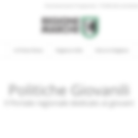
|
Amministrazione Trasparente
Profilo del committen
In Primo Piano
Regione Utile
Entra in Regione
Politiche Giovanili
Il Portale regionale dedicato ai giovani