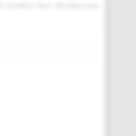
|
|
|
te
ProcediMarche
Rubrica
URP: la Regione risponde