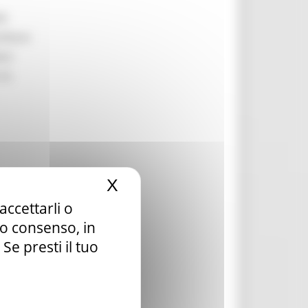
li
ilitare
are
 la
X
Nascondi il banner dei c
accettarli o
la ai
tuo consenso, in
e presti il tuo