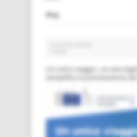
Blog
associazioni forestali
1 post(s)
Un unico viaggio, un solo big
semplifica la prenotazione dei