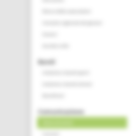
Elenco delle associazioni
Consulta regionale dei giovani
Oratori
Servizio civile
Bandi
Iniziative e bandi aperti
Iniziative e bandi attivati
Beneficiari
Comunicazione
News ed eventi
Contatti