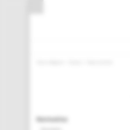
Pannello di gestione dei cookies
/
/
Entra in Regione
Giovani
News ed eventi
Normativa
Normativa