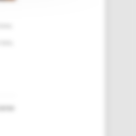
brevi,
 farlo,
corso