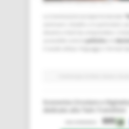
MERCOLEDÌ 29 LUGLIO 2026 08:00
La Commissione europea ha lanciato
“
avvicinare i cittadini, e in particolare i
dinamici e facili da comprendere. L’iniz
accessibile come le
politiche
e le
decis
il canale utilizza i linguaggi e i formati ti
Fondi Europei
EU Direct
Giovani
Istruzi
Economia Circolare e Digitali
dedicato alla Twin Transition