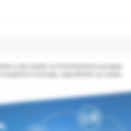
lietto e più tutele: la Commissione europea
 trasporti in Europa, soprattutto su rotaia