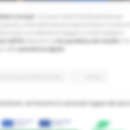
Made in Europe”
, un nuovo canale YouTube pensato per
 più giovani, ai temi dell’Unione europea attraverso contenuti 
iativa nasce con l’obiettivo di spiegare in modo semplice e
ioni dell’UE
influenzino la
vita quotidiana dei cittadini.
Per
pici delle
piattaforme digitali,
one Formazione e Diritto allo studio
Continua..
zzazione: ad Ancona la seconda tappa del per