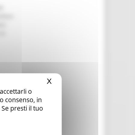
li
ilitare
are
 la
X
Nascondi il banner dei c
accettarli o
la ai
tuo consenso, in
e presti il tuo