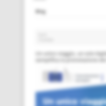
Blog
Cyros
14 post(s)
Un unico viaggio, un solo big
semplifica la prenotazione dei