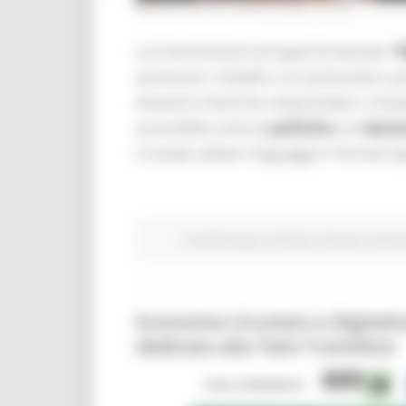
MERCOLEDÌ 29 LUGLIO 2026 08:00
La Commissione europea ha lanciato
“
avvicinare i cittadini, e in particolare i
dinamici e facili da comprendere. L’iniz
accessibile come le
politiche
e le
decis
il canale utilizza i linguaggi e i formati ti
Fondi Europei
EU Direct
Giovani
Istruzi
Economia Circolare e Digitali
dedicato alla Twin Transition