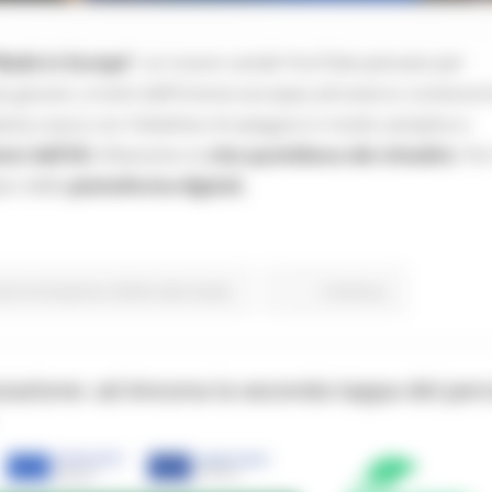
Made in Europe”
, un nuovo canale YouTube pensato per
 più giovani, ai temi dell’Unione europea attraverso contenuti 
iativa nasce con l’obiettivo di spiegare in modo semplice e
ioni dell’UE
influenzino la
vita quotidiana dei cittadini.
Per
pici delle
piattaforme digitali,
one Formazione e Diritto allo studio
Continua..
zzazione: ad Ancona la seconda tappa del per