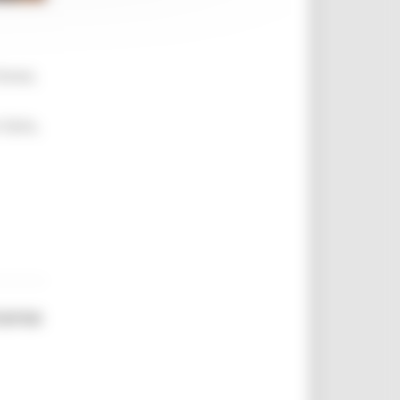
brevi,
 farlo,
corso