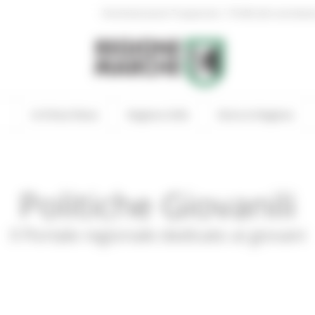
|
Amministrazione Trasparente
Profilo del committen
In Primo Piano
Regione Utile
Entra in Regione
Politiche Giovanili
Il Portale regionale dedicato ai giovani