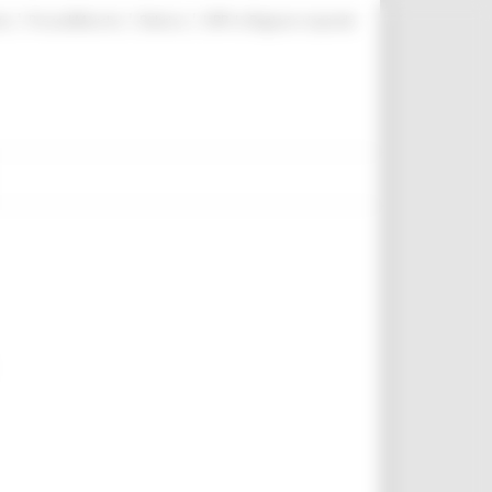
|
|
|
te
ProcediMarche
Rubrica
URP: la Regione risponde