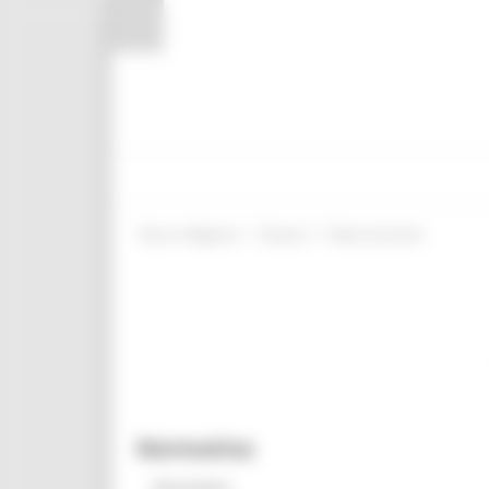
Pannello di gestione dei cookies
/
/
Entra in Regione
Giovani
News ed eventi
Normativa
Normativa