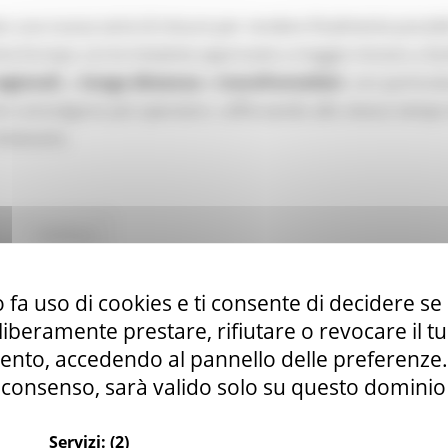
o una nuova serie di misure per rendere finalmente possibi
tta Europa. Le tre iniziative approvate a maggio mirano a fac
egionali
, a
lunga distanza
e
transfrontalieri
, con particol
e coinvolgono più operatori, rafforzando allo stesso tempo
itinerario.
Continua..
 fa uso di cookies e ti consente di decidere se 
anale YouTube della Commissione europea par
i liberamente prestare, rifiutare o revocare il 
nto, accedendo al pannello delle preferenze. S
consenso, sarà valido solo su questo dominio
Servizi:
(2)