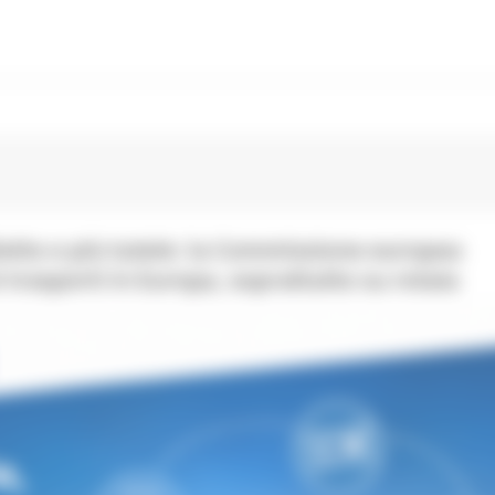
lietto e più tutele: la Commissione europea
 trasporti in Europa, soprattutto su rotaia