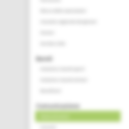
Elenco delle associazioni
Consulta regionale dei giovani
Oratori
Servizio civile
Bandi
Iniziative e bandi aperti
Iniziative e bandi attivati
Beneficiari
Comunicazione
News ed eventi
Contatti