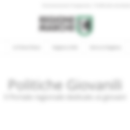
|
Amministrazione Trasparente
Profilo del committen
In Primo Piano
Regione Utile
Entra in Regione
Politiche Giovanili
Il Portale regionale dedicato ai giovani