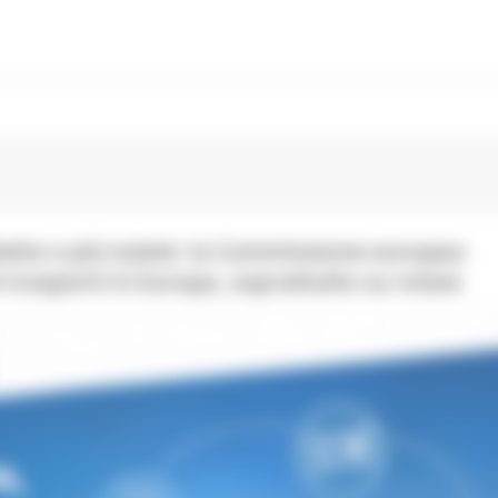
lietto e più tutele: la Commissione europea
 trasporti in Europa, soprattutto su rotaia