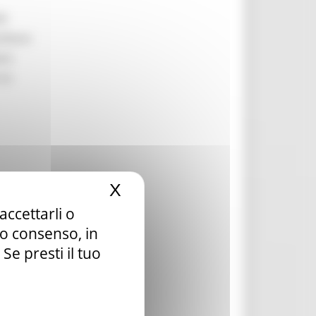
li
ilitare
are
 la
X
Nascondi il banner dei c
accettarli o
la ai
tuo consenso, in
e presti il tuo