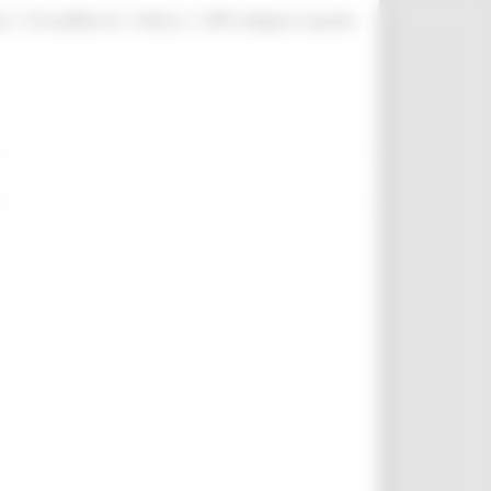
|
|
|
te
ProcediMarche
Rubrica
URP: la Regione risponde