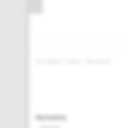
Pannello di gestione dei cookies
/
/
Entra in Regione
Giovani
News ed eventi
Normativa
Normativa