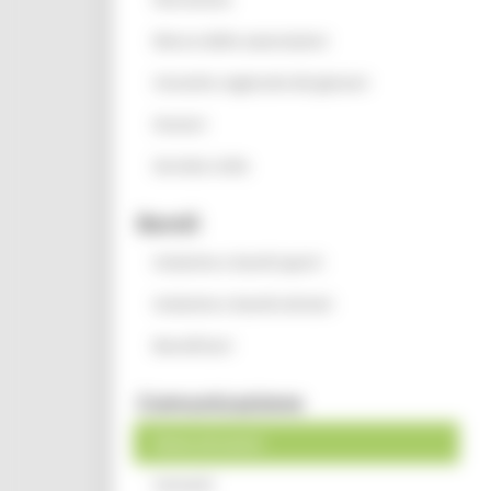
Elenco delle associazioni
Consulta regionale dei giovani
Oratori
Servizio civile
Bandi
Iniziative e bandi aperti
Iniziative e bandi attivati
Beneficiari
Comunicazione
News ed eventi
Contatti