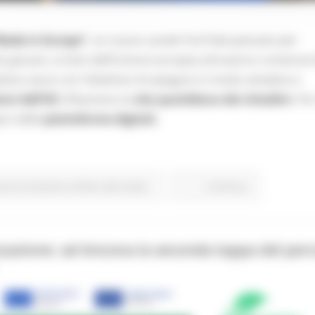
Made in Europe”
, un nuovo canale YouTube pensato per
 più giovani, ai temi dell’Unione europea attraverso contenuti 
iativa nasce con l’obiettivo di spiegare in modo semplice e
ioni dell’UE
influenzino la
vita quotidiana dei cittadini.
Per
pici delle
piattaforme digitali,
one Formazione e Diritto allo studio
Continua..
zzazione: ad Ancona la seconda tappa del per