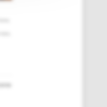
brevi,
 farlo,
corso