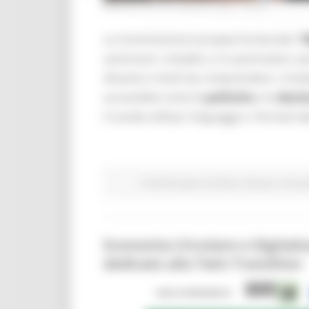
MERCOLEDÌ 29 LUGLIO 2026 08:00
La Commissione europea ha lanciato
“
avvicinare i cittadini, e in particolare i
dinamici e facili da comprendere. L’iniz
accessibile come le
politiche
e le
decis
il canale utilizza i linguaggi e i formati ti
Fondi Europei
EU Direct
Giovani
Istruzi
Economia Circolare e Digitali
dedicato alla Twin Transition