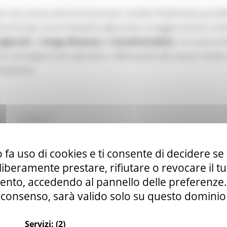
o una nuova serie di misure per rendere finalmente possibi
tta Europa. Le tre iniziative approvate a maggio mirano a fac
egionali
, a
lunga distanza
e
transfrontalieri
, con particol
e coinvolgono più operatori, rafforzando allo stesso tempo
itinerario.
Continua..
 fa uso di cookies e ti consente di decidere se 
anale YouTube della Commissione europea par
i liberamente prestare, rifiutare o revocare il 
nto, accedendo al pannello delle preferenze. S
consenso, sarà valido solo su questo dominio
Servizi:
(2)