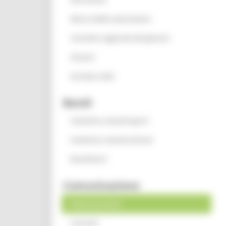
Elenco delle associazioni
Consulta regionale dei giovani
Oratori
Servizio civile
Bandi
Iniziative e bandi aperti
Iniziative e bandi attivati
Beneficiari
Comunicazione
News ed eventi
Contatti