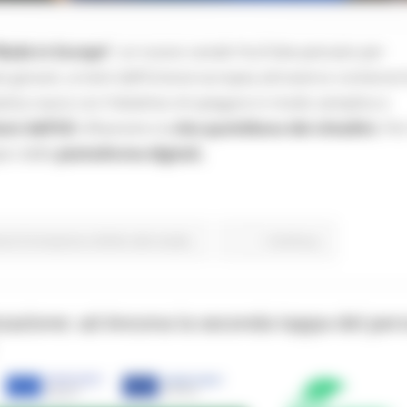
Made in Europe”
, un nuovo canale YouTube pensato per
 più giovani, ai temi dell’Unione europea attraverso contenuti 
iativa nasce con l’obiettivo di spiegare in modo semplice e
ioni dell’UE
influenzino la
vita quotidiana dei cittadini.
Per
pici delle
piattaforme digitali,
one Formazione e Diritto allo studio
Continua..
zzazione: ad Ancona la seconda tappa del per