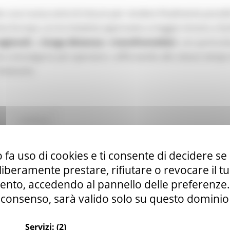
o una nuova serie di misure per rendere finalmente possibi
tta Europa. Le tre iniziative approvate a maggio mirano a fac
egionali
, a
lunga distanza
e
transfrontalieri
, con particol
e coinvolgono più operatori, rafforzando allo stesso tempo
itinerario.
Continua..
 fa uso di cookies e ti consente di decidere se 
anale YouTube della Commissione europea par
i liberamente prestare, rifiutare o revocare il 
nto, accedendo al pannello delle preferenze. S
consenso, sarà valido solo su questo dominio
Servizi:
(2)