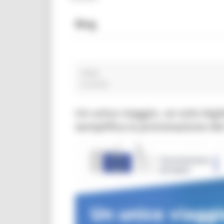
Blog
PNRR
6 post(s)
Un unico viaggio, un solo big
semplifica la prenotazione dei