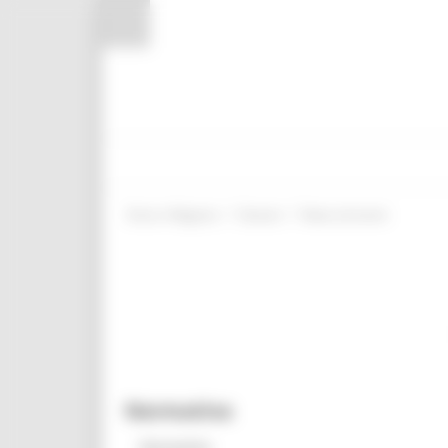
Pannello di gestione dei cookies
/
/
Entra in Regione
Giovani
News ed eventi
Normativa
Normativa