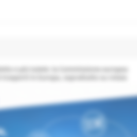
lietto e più tutele: la Commissione europea
 trasporti in Europa, soprattutto su rotaia