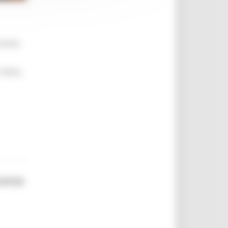
brevi,
 farlo,
corso