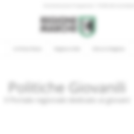
|
Amministrazione Trasparente
Profilo del committen
In Primo Piano
Regione Utile
Entra in Regione
Politiche Giovanili
Il Portale regionale dedicato ai giovani