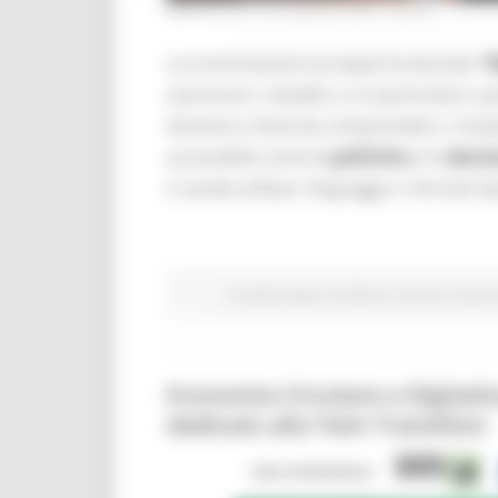
MERCOLEDÌ 29 LUGLIO 2026 08:00
La Commissione europea ha lanciato
“
avvicinare i cittadini, e in particolare i
dinamici e facili da comprendere. L’iniz
accessibile come le
politiche
e le
decis
il canale utilizza i linguaggi e i formati ti
Fondi Europei
EU Direct
Giovani
Istruzi
Economia Circolare e Digitali
dedicato alla Twin Transition