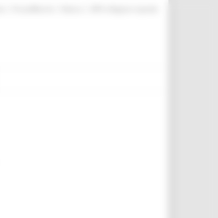
|
|
|
te
ProcediMarche
Rubrica
URP: la Regione risponde