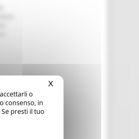
li
ilitare
are
 la
X
Nascondi il banner dei c
accettarli o
la ai
tuo consenso, in
e presti il tuo