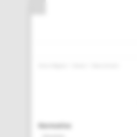
Pannello di gestione dei cookies
/
/
Entra in Regione
Giovani
News ed eventi
Normativa
Normativa