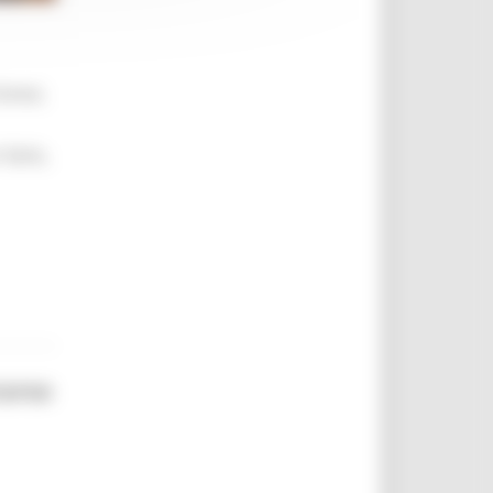
brevi,
 farlo,
corso