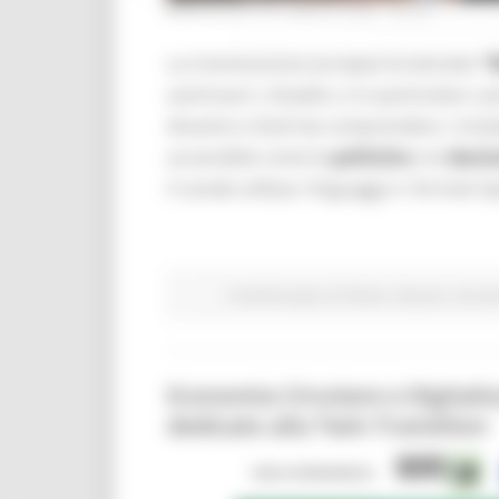
MERCOLEDÌ 29 LUGLIO 2026 08:00
La Commissione europea ha lanciato
“
avvicinare i cittadini, e in particolare i
dinamici e facili da comprendere. L’iniz
accessibile come le
politiche
e le
decis
il canale utilizza i linguaggi e i formati ti
Fondi Europei
EU Direct
Giovani
Istruzi
Economia Circolare e Digitali
dedicato alla Twin Transition