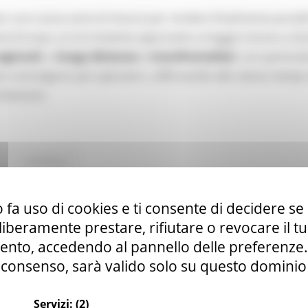
o una nuova serie di misure per rendere finalmente possibi
tta Europa. Le tre iniziative approvate a maggio mirano a fac
egionali
, a
lunga distanza
e
transfrontalieri
, con particol
e coinvolgono più operatori, rafforzando allo stesso tempo
itinerario.
Continua..
 fa uso di cookies e ti consente di decidere se 
anale YouTube della Commissione europea par
i liberamente prestare, rifiutare o revocare il 
nto, accedendo al pannello delle preferenze. S
consenso, sarà valido solo su questo dominio
Servizi:
(2)