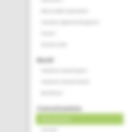
Elenco delle associazioni
Consulta regionale dei giovani
Oratori
Servizio civile
Bandi
Iniziative e bandi aperti
Iniziative e bandi attivati
Beneficiari
Comunicazione
News ed eventi
Contatti