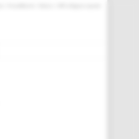
|
|
|
te
ProcediMarche
Rubrica
URP: la Regione risponde