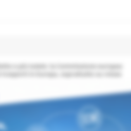
lietto e più tutele: la Commissione europea
 trasporti in Europa, soprattutto su rotaia