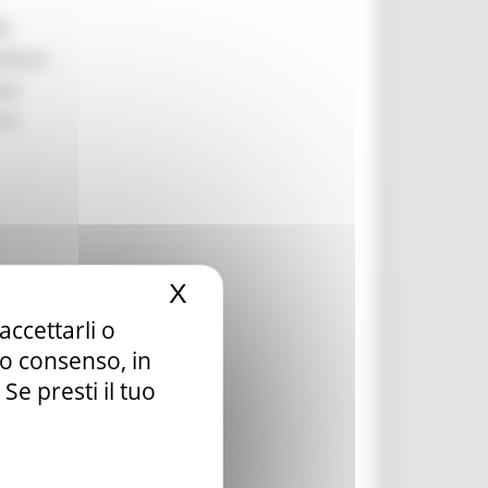
li
ilitare
are
 la
X
Nascondi il banner dei c
accettarli o
la ai
tuo consenso, in
e presti il tuo