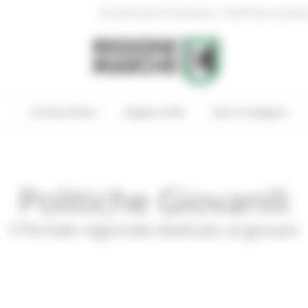
|
Amministrazione Trasparente
Profilo del committen
In Primo Piano
Regione Utile
Entra in Regione
Politiche Giovanili
Il Portale regionale dedicato ai giovani