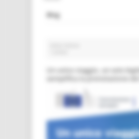
Blog
italian fashion
1 post(s)
Un unico viaggio, un solo big
semplifica la prenotazione dei