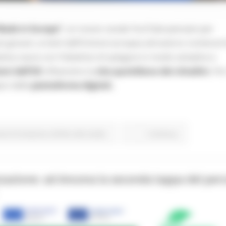
Made in Europe”
, un nuovo canale YouTube pensato per
 più giovani, ai temi dell’Unione europea attraverso contenuti 
iativa nasce con l’obiettivo di spiegare in modo semplice e
ioni dell’UE
influenzino la
vita quotidiana dei cittadini.
Per
pici delle
piattaforme digitali,
one Formazione e Diritto allo studio
Continua..
zzazione: ad Ancona la seconda tappa del per