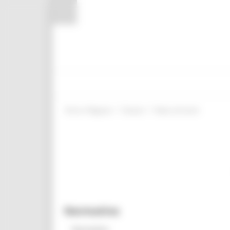
Pannello di gestione dei cookies
/
/
Entra in Regione
Giovani
News ed eventi
Normativa
Normativa