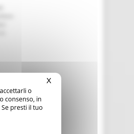
li
ilitare
are
 la
X
Nascondi il banner dei c
accettarli o
la ai
tuo consenso, in
e presti il tuo