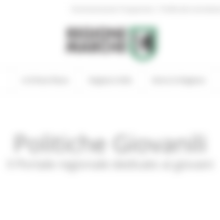
|
Amministrazione Trasparente
Profilo del committen
In Primo Piano
Regione Utile
Entra in Regione
Politiche Giovanili
Il Portale regionale dedicato ai giovani