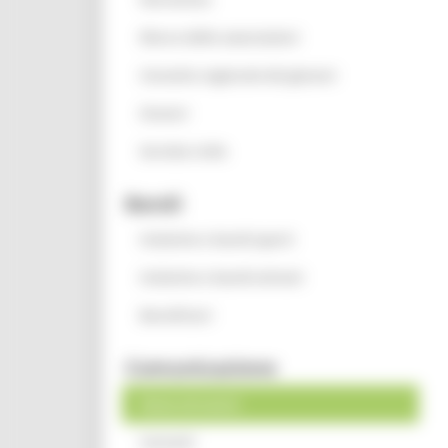
Elenco delle associazioni
Consulta regionale dei giovani
Oratori
Servizio civile
Bandi
Iniziative e bandi aperti
Iniziative e bandi attivati
Beneficiari
Comunicazione
News ed eventi
Contatti