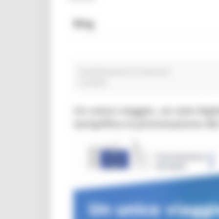
Blog
manifestazione di interesse
2 post(s)
Un unico viaggio, un solo big
semplifica la prenotazione dei