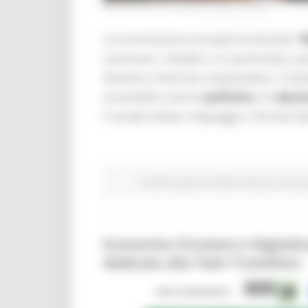
MERCOLEDÌ 29 LUGLIO 2026 08:00
La Commissione europea ha lanciato
“
avvicinare i cittadini, e in particolare i
dinamici e facili da comprendere. L’iniz
accessibile come le
politiche
e le
decis
il canale utilizza i linguaggi e i formati ti
Fondi Europei
EU Direct
Giovani
Istruzi
Economia Circolare e Digitali
dedicato alla Twin Transition