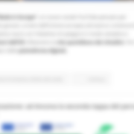
Made in Europe”
, un nuovo canale YouTube pensato per
 più giovani, ai temi dell’Unione europea attraverso contenuti 
iativa nasce con l’obiettivo di spiegare in modo semplice e
ioni dell’UE
influenzino la
vita quotidiana dei cittadini.
Per
pici delle
piattaforme digitali,
one Formazione e Diritto allo studio
Continua..
zzazione: ad Ancona la seconda tappa del per