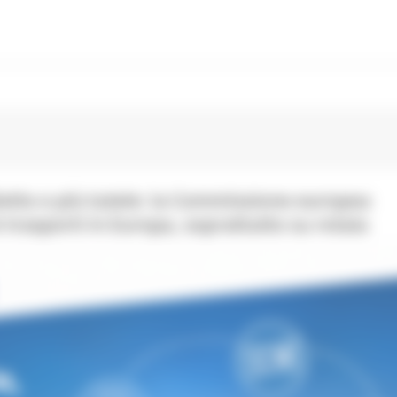
lietto e più tutele: la Commissione europea
 trasporti in Europa, soprattutto su rotaia