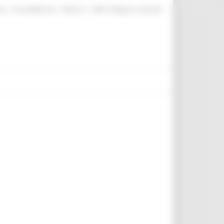
|
|
|
te
ProcediMarche
Rubrica
URP: la Regione risponde