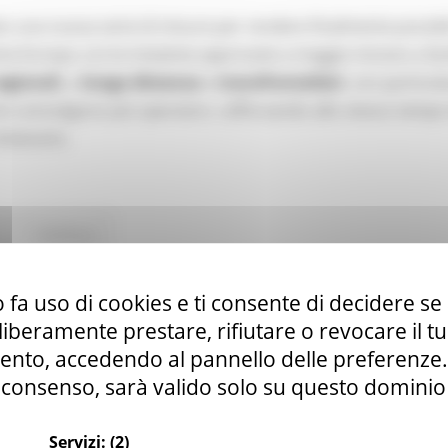
o una nuova serie di misure per rendere finalmente possibi
tta Europa. Le tre iniziative approvate a maggio mirano a fac
egionali
, a
lunga distanza
e
transfrontalieri
, con particol
e coinvolgono più operatori, rafforzando allo stesso tempo
itinerario.
Continua..
 fa uso di cookies e ti consente di decidere se 
anale YouTube della Commissione europea par
i liberamente prestare, rifiutare o revocare il 
nto, accedendo al pannello delle preferenze. S
consenso, sarà valido solo su questo dominio
Servizi:
(2)