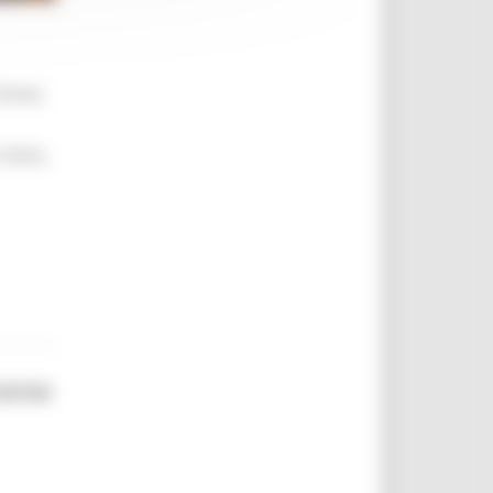
brevi,
 farlo,
corso