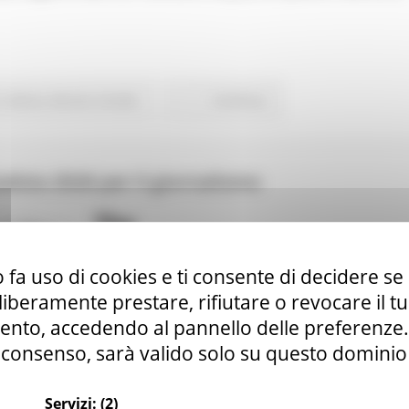
Cultura
Giovani
Sociale
Continua..
izia 2026 per il giornalismo
 fa uso di cookies e ti consente di decidere se 
i liberamente prestare, rifiutare o revocare il 
nto, accedendo al pannello delle preferenze. S
consenso, sarà valido solo su questo dominio
Servizi:
(2)