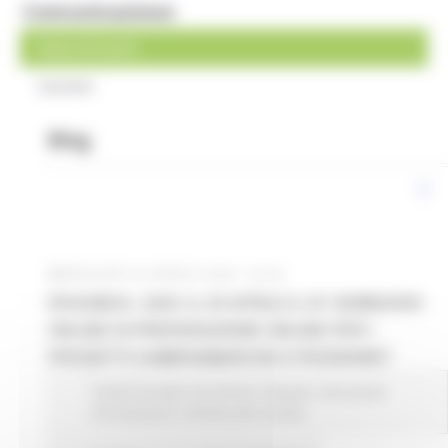
Comunicazione
News ed eventi
Contatti
Blog
MERCOLEDÌ 22 APRILE 2026 05:26
ERASMUS+ 2025: IL 29 APRILE IL III° SEMINARIO
ONLINE DI PREPARAZIONE ONLINE PER I
PROGETTI CAMERAMARCHE E PICENONET
Fondi Europei
EU Direct
Giovani
Istruzione
Formazione e Diritto allo studio