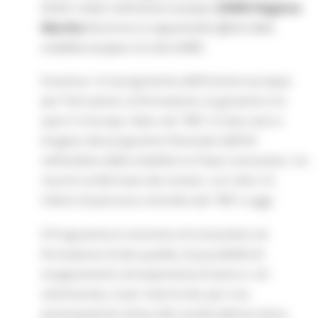
Diritti e Valori nell’Unione europea
,
EURES Regione
Marche
illustrerà
Le opportunità offerte dalla
mobilità europea e la rete EURES
.
Erasmus+ è il programma dell’Unione europea
per l’istruzione, la formazione, la gioventù e lo
sport in Europa. Nato nel 1987, è il più noto e
longevo dei programmi finanziati dall’UE
nell’ambito della mobilità tra Paesi comunitari. Un
record confermato dai numeri, con oltre 16
milioni di persone coinvolte dal 1987 a oggi.
Il Programma è sinonimo di inclusività e di
formazione di alta qualità, di possibilità di
insegnamento ed esperienze di lavoro o di
volontariato, è per tutte le età, per una
partecipazione attiva alla società democratica,