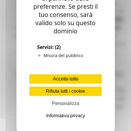
SEMINARIO di preparazione
, organizzato da
preferenze. Se presti il
Eurocentro Srl – partner tecnico dei progetti - in
tuo consenso, sarà
collaborazione con
Università Politecnica delle
valido solo su questo
Marche, CGIL Marche, Europe Direct Regione
dominio
Marche, EURES Regione Marche
, rivolto agli
studenti delle scuole del territorio marchigiano in
Servizi:
(2)
partenza per esperienze Erasmus+ all’estero.
Misura del pubblico
-
Per Progetto Erasmus+ “CameraMarche
Alliance for Learning Mobility 2025”
IIS "Mattei"
Accetta tutto
Recanati, IIS "Garibaldi-Bramante-Pannaggi”
Macerata, IIS "Varano-Antinori" Camerino, LS "Da
Rifiuta tutti i cookie
Vinci" Jesi, LC “Stabili-Trebbiani" Ascoli Piceno, IIO
Personalizza
“Gentili-Tortoreto” San Ginesio, IIS “Volterra-Elia”
Ancona, LA "Mengaroni" Pesaro, LS "Marconi"
Informativa privacy
Pesaro, IPSEOA “Varnelli” Cingoli, IIS "Urbani"