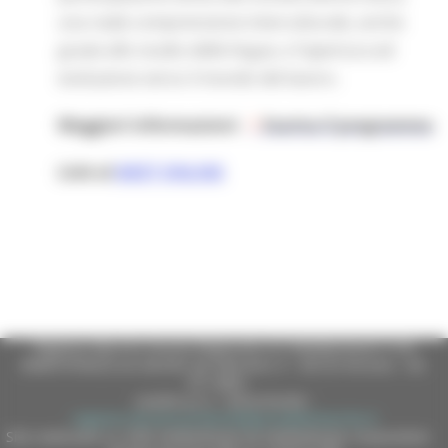
una reale comprensione interculturale, anche
grazie allo studio delle lingue, e l’apertura ed
evoluzione verso il mondo del lavoro.
Maggiori informazioni:
Scarica il programma
Link al
MEET ONLINE
Regione Marche Giunta Regionale (CF 80008630420 P.IVA
00481070423) via Gentile da Fabriano, 9 - 60125 Ancona - tel.
071.8061
casella p.e.c. istituzionale :
regione.marche.protocollogiunta@emarche.it
Sito realizzato su CMS DotNetNuke by DotNetNuke Corporation