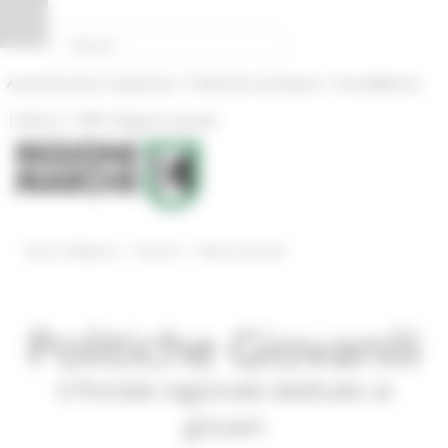
Pannello di gestione dei cookies
|
|
Amministrazione Trasparente
Profilo del committente
ProcediMarche
|
|
Rubrica
URP: la Regione risponde
/
/
Entra in Regione
Giovani
News ed eventi
Politiche Giovanili
Il Portale regionale dedicato ai
giovani