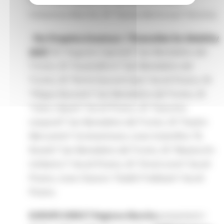
Porto Sant'Elpidio, IIS “Bonifazi-Corridoni”
Civitanova Marche, IIS “Savoia-Benincasa” Ancona;
-
Per Progetto Erasmus+ “PicenoNet for Mobility
2025”
IIS “Augusto Capriotti” San Benedetto del
Tronto, IIS “Guastaferro” San Benedetto del
Tronto, IIS “Fermi-Sacconi-Cpia” Ascoli Piceno, IIS
“Filippo Buscemi” San Benedetto del Tronto, IIS
“Celso Ulpiani” Ascoli Piceno, IIS “Giacomo
Leopardi” San Benedetto del Tronto, IIS “Fazzini-
Mercantini” Grottammare, Liceo Scientifico “B.
Rosetti” San Benedetto del Tronto, IIS “Mazzocchi-
Umberto I” Ascoli Piceno, IIS “Orsini-Licini” Ascoli
Piceno, Liceo Classico “Stabili-Trebbiani” Ascoli
Piceno.
EUROPE DIRECT Regione Marche
presenterà
I