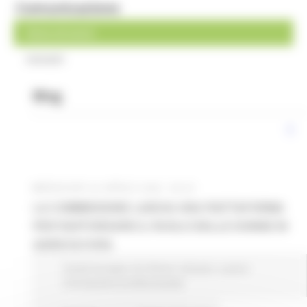
Comunicazione
News ed eventi
Contatti
Blog
MERCOLEDÌ 22 APRILE 2026 08:00
LA COMMISSIONE LANCIA UNA PIATTAFORMA
PER RAFFORZARE IL RUOLO DELLE DONNE IN
AGRICOLTURA
Fondi Europei
EU Direct
Giovani
Lavoro
Formazione professionale