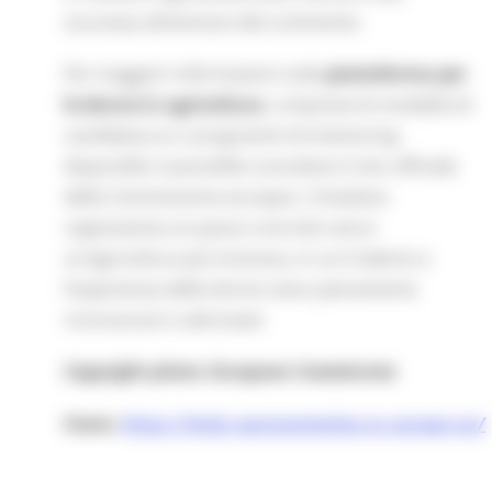
sicurezza alimentare del continente.
Per maggiori informazioni sulla
piattaforma per
le donne in agricoltura
, comprese le modalità di
candidatura e i programmi di mentoring
disponibili, è possibile consultare il sito ufficiale
della Commissione europea. L’iniziativa
rappresenta un passo concreto verso
un’agricoltura più inclusiva, in cui il talento e
l’esperienza delle donne siano pienamente
riconosciuti e valorizzati.
Copyright photo: European Commission
Fonte:
https://italy.representation.ec.europa.eu/