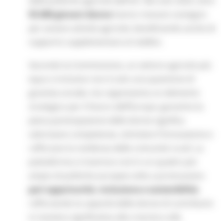
delle politiche agricole dell’UE. Nel solo 2024, oltre
55.000 giovani donne
hanno ricevuto sostegno
per avviare attività agricole, beneficiando anche di
supporto supplementare al reddito.
Secondo la Commissione, un settore agricolo più
equo e inclusivo non è solo una questione di
giustizia sociale, ma rappresenta un elemento
strategico per il futuro dell’Europa: garantire la
piena partecipazione delle donne significa
valorizzare competenze, stimolare l’innovazione e
rafforzare la resilienza delle comunità rurali. La
piattaforma si inserisce così in un quadro più
ampio di politiche europee volte a promuovere
pari opportunità, inclusione e sostenibilità
,
rafforzando la capacità delle donne di contribuire
in maniera significativa alla crescita e alla