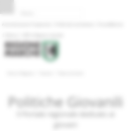
Pannello di gestione dei cookies
|
|
Amministrazione Trasparente
Profilo del committente
ProcediMarche
|
|
Rubrica
URP: la Regione risponde
/
/
Entra in Regione
Giovani
News ed eventi
Politiche Giovanili
Il Portale regionale dedicato ai
giovani