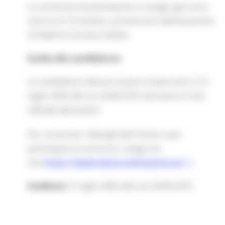
La cerimonia di premiazione si svolge ogni anno
intorno al 16 ottobre, anniversario dell’assassinio
di Daphne Caruana Galizia.
Guida alla candidatura
Le candidature devono essere inviate entro il 31
luglio 2026 alle ore 24:00 (CET) attraverso il sito
ufficiale del premio
Per conoscere i dettagli del Premio e per
partecipare al concorso, naviga nel
sito
https://daphnejournalismprize.eu/
Scadenza
31 luglio 2026 alle ore 24:00 (CET)