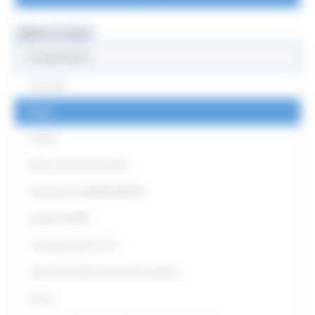
MENU & Contatti
Europe Direct
Chi siamo
News
Partner
Punti Locali territoriali ED
Punto locale EUROGUIDANCE
Antenna EURES
L' Europa intorno a me
Strumenti di Democrazia Partecipativa
Eventi