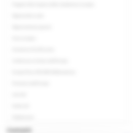
Progetto Alla Scoperta della cittadinanza europea
Opportunità scuole
Opportunità per giovani
Anno europeo
Assistenza UE all’Ucraina
Conferenza sul futuro dell'Europa
Europe Direct ON LINE #IoRestoaCasa
Primavera dell'Europa
Link Utili
Guide utili
Pubblicazioni
Contatti