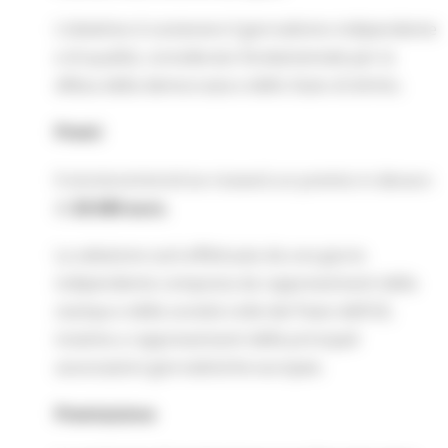
L’obiettivo è sostenere il giornalismo indipendente
e di qualità, considerato fondamentale per la
difesa della democrazia e dello Stato di diritto.
Premi
Il vincitore/vincitrice riceverà un premio in denaro
di
20.000 euro.
La selezione sarà effettuata da una giuria
indipendente composta da rappresentanti della
stampa e della società civile dei Paesi dell’UE,
insieme a rappresentanti delle principali
associazioni giornalistiche europee.
Premiazione