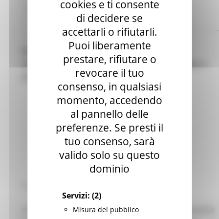
cookies e ti consente
Continua..
di decidere se
accettarli o rifiutarli.
Puoi liberamente
BANDO 2027: STAGE ALLA COMMISSIONE
prestare, rifiutare o
EUROPEA AMMINISTRATIVI E DI TRADUZIONE E
revocare il tuo
PER DIPLOMATI
consenso, in qualsiasi
momento, accedendo
al pannello delle
preferenze. Se presti il
tuo consenso, sarà
valido solo su questo
dominio
MERCOLEDÌ 22 LUGLIO 2026 10:00
Servizi:
(2)
Un'esperienza internazionale, retribuita e altamente
Misura del pubblico