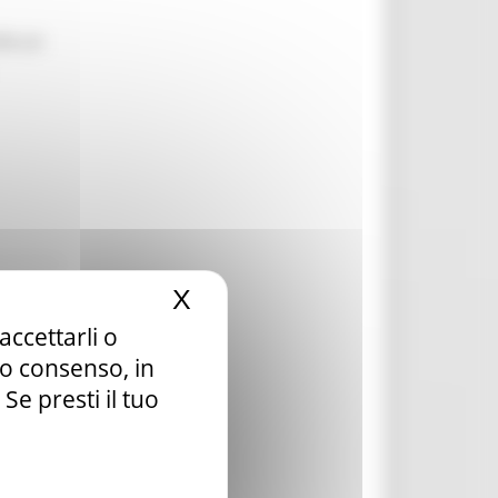
le un
X
Nascondi il banner dei c
accettarli o
tuo consenso, in
e presti il tuo