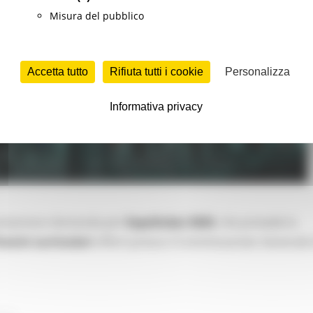
Misura del pubblico
Accetta tutto
Rifiuta tutti i cookie
Personalizza
Informativa privacy
presentare domanda per
ExpoDubai 2020
, che prevede la
rocini curriculari
offerti presso il Commissariato Generale 