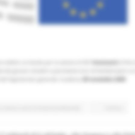
a indetto un bando per la sezione di 407
tirocinanti
al fine 
 dei giovani cittadini e permettere loro di familiarizzare con
izi del Segretariato generale. Scadenza
30 novembre 2020
o
Giovani
Lavoro Formazione professionale
Continua..