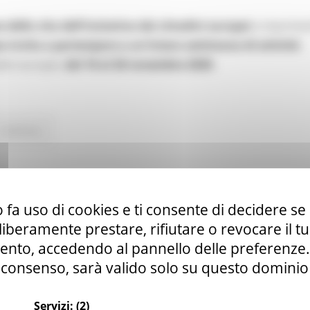
 della vita dell'iniziativa dei cittadini europei
e imprimer
invita a partecipare a un'intera settimana di attività
adini europei,
dal 16 al 20 novembre 2020
.
Continua..
ocini curriculari presso il Commissariato
 fa uso di cookies e ti consente di decidere se 
i liberamente prestare, rifiutare o revocare il 
nto, accedendo al pannello delle preferenze. S
consenso, sarà valido solo su questo dominio
Servizi:
(2)