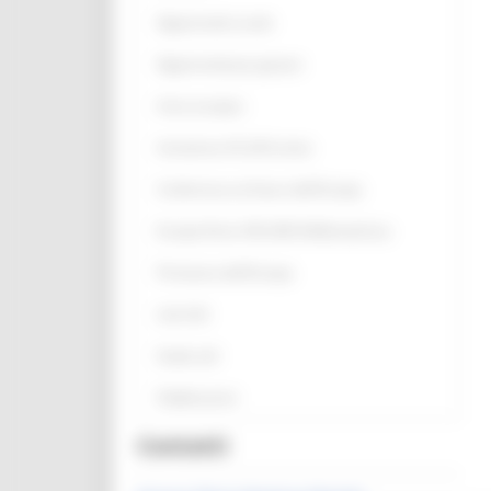
Opportunità scuole
Opportunità per giovani
Anno europeo
Assistenza UE all’Ucraina
Conferenza sul futuro dell'Europa
Europe Direct ON LINE #IoRestoaCasa
Primavera dell'Europa
Link Utili
Guide utili
Pubblicazioni
Contatti