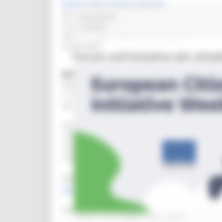
Europe Direct Regione Marche
Direzione programmazione integrata
consulenza
risorse comunitarie e nazionali
2 post(s)
Settore Programmazione delle risorse
comunitarie
Forum sull'Iniziativa dei citt
REGIONE MARCHE
Palazzo Leopardi
1° piano
Via Tiziano 44 – 60125 Ancona
Telefono:
+390718063858
+390736 352891
+390735757414
Mail help desk, info e assistenza
europedirect@regione.marche.it
Orario di apertura:
LUNEDÌ 9 NOVEMBRE 2020 08:00