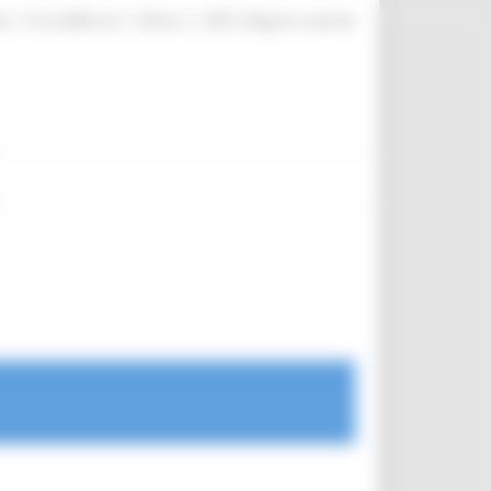
|
|
|
te
ProcediMarche
Rubrica
URP: la Regione risponde