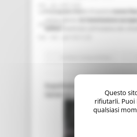
mar – gio 8.00-14.00
Per segnare l'inizio di questa
nuova fase
mar – gio 15.00-18.00
nuovo slancio,
la Commissione europea 
Chat on line:
online
incentrate sull'iniziativa dei citt
mar - mer - gio 9.30-12.30
EU Direct
Europa ed Estero
ExpoDubai 2020: Bando per Tir
Questo sito
Generale di Sezione a Roma
rifiutarli. Puo
qualsiasi mome