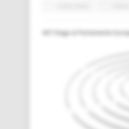
EU Direct
Giovani
Continua.
407 Stage al Parlamento Eur