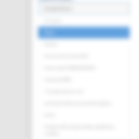
Europe Direct
Chi siamo
News
Partner
Punti Locali territoriali ED
Punto locale EUROGUIDANCE
Antenna EURES
L' Europa intorno a me
Strumenti di Democrazia Partecipativa
Eventi
Progetto Alla Scoperta della cittadinanza
europea