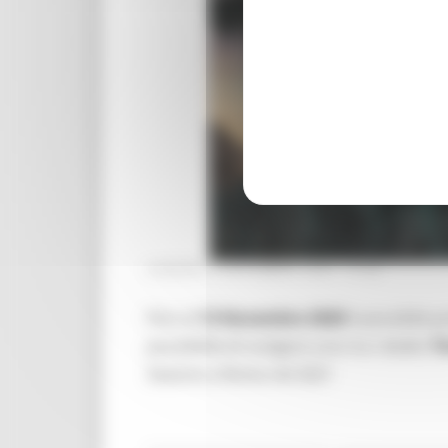
VENERDÌ 6 NOVEMBRE 2020 14:32
Fino al
13 Novembre 2020
è possibile 
possibilità di svolgere uno tra i dodici
Ti
Sezione a Roma nel 2021