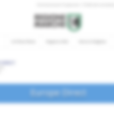
|
Amministrazione Trasparente
Profilo del committen
In Primo Piano
Regione Utile
Entra in Regione
Europe Direct