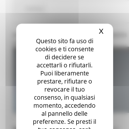
Continua..
X
Nascond
SELFIEMPLOYMENT, DAL 22 FEBBRAIO INCENTIVI
Questo sito fa uso di
ANCHE PER DONNE E DISOCCUPATI
cookies e ti consente
di decidere se
accettarli o rifiutarli.
Puoi liberamente
prestare, rifiutare o
revocare il tuo
consenso, in qualsiasi
momento, accedendo
al pannello delle
LUNEDÌ 15 FEBBRAIO 2021 09:54
preferenze. Se presti il
Selfiemployment
, dal 22 febbraio al via la nuova