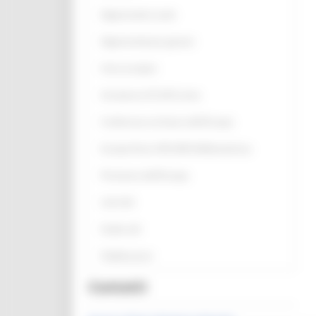
Opportunità scuole
Opportunità per giovani
Anno europeo
Assistenza UE all’Ucraina
Conferenza sul futuro dell'Europa
Europe Direct ON LINE #IoRestoaCasa
Primavera dell'Europa
Link Utili
Guide utili
Pubblicazioni
Contatti