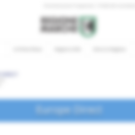
|
Amministrazione Trasparente
Profilo del committen
In Primo Piano
Regione Utile
Entra in Regione
Europe Direct