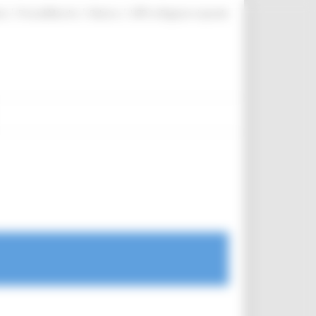
|
|
|
te
ProcediMarche
Rubrica
URP: la Regione risponde