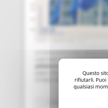
mar – gio 8.00-14.00
mar – gio 15.00-18.00
Chat on line:
mar - mer - gio 9.30-12.30
LUNEDÌ 11 MAGGIO 2026 12:41
La Commissione europea rilancia anche 
ai giornalisti locali e regionali interes
politiche di coesione
. Le candidature s
Questo sito
giugno e dicembre 2026. Un’occasione 
rifiutarli. Puo
europee e del giornalismo UE.
qualsiasi mome
Fondi Europei
EU Direct
Giovani
Lavoro