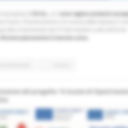
 la proposta di
EU Inc.
, un n
uovo regime societario europ
are l’avvio, il funzionamento e la crescita delle imprese in tut
 giuridico frammentato dei 27 Stati membri e oltre 60 forme
sfruttare pienamente il mercato unico.
one professionale
Continua..
lusione del progetto “A Scuola di OpenCoesi
ine