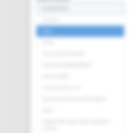
Europe Direct
Chi siamo
News
Partner
Punti Locali territoriali ED
Punto locale EUROGUIDANCE
Antenna EURES
L' Europa intorno a me
Strumenti di Democrazia Partecipativa
Eventi
Progetto Alla Scoperta della cittadinanza
europea