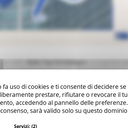
per il 2026 i
Media Trips EUinMyRegion
, un programma d
sati ad approfondire il funzionamento dell’Unione Europea e le
ono aperte fino al
31 maggio 2026
e il programma si svolger
 fa uso di cookies e ti consente di decidere se 
formativa a
Bruxelles
per entrare nel cuore delle istituzioni
i liberamente prestare, rifiutare o revocare il 
nto, accedendo al pannello delle preferenze. S
consenso, sarà valido solo su questo dominio
 Formazione professionale
Continua..
Servizi:
(2)