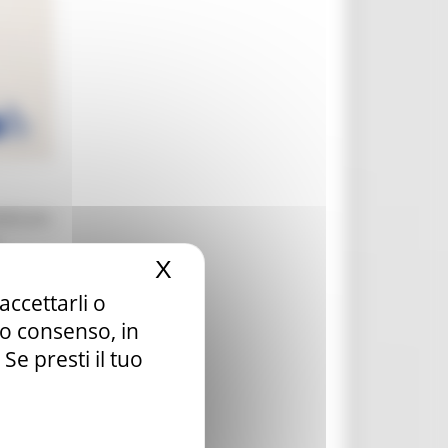
edicato
X
Nascondi il banner dei c
à tra
accettarli o
tuo consenso, in
e presti il tuo