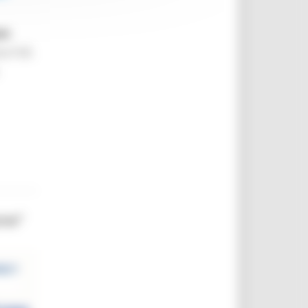
eo
ta l’UE.
one”