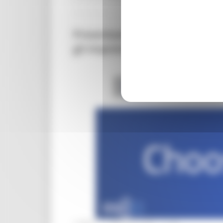
Presentazione della proposta d
gli imprenditori europei