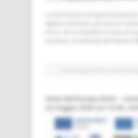
LUNEDÌ 11 MAGGIO 2026 11:06
La Commissione europea ha presentato
digitale e facoltativo, pensato per facilit
EU Inc. mira a semplificare il panorama
societarie, consentendo alle imprese di
Fondi Europei
EU Direct
Lavoro Formazi
Festa dell’Europa ASOC – conc
22 maggio 2026 ore 10.00, onl